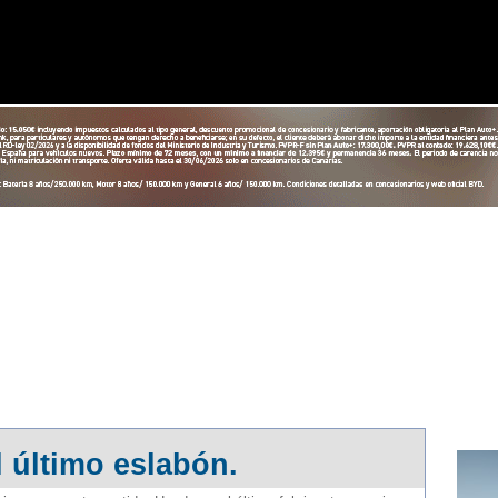
MEJORAR EL SERVICIO Y MOSTRARLE PUBLICIDAD REL
A SU USO. PUEDE OBTENER MÁS INFORMACIÓN, O BIE
l último eslabón.