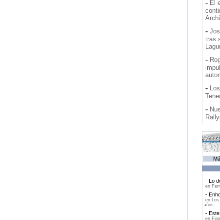
-
El 
conti
Archi
-
Jos
tras 
Lagu
-
Rog
impul
auto
-
Los
Tener
-
Nue
Rally
Má
- Lo d
en Fern
- Enho
en Los 
años.
- Este 
en Fina