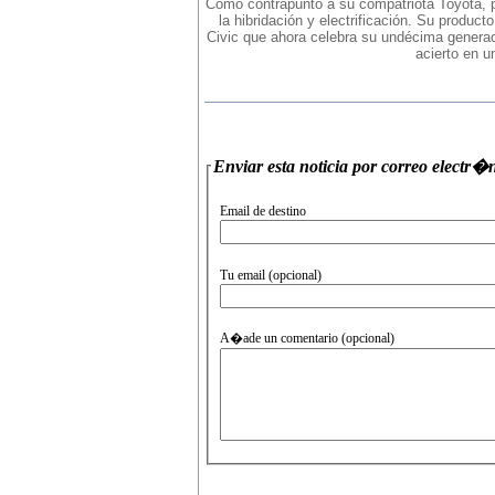
Como contrapunto a su compatriota Toyota, pi
la hibridación y electrificación. Su produ
Civic que ahora celebra su undécima generaci
acierto en u
Enviar esta noticia por correo
Email de destino
Tu email (opcional)
A�ade un comentario (opcional)