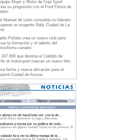
equipo Mujer y Motor de Copi Sport
núa su progresión con el Ford Fiesta de
auto.
é Manuel de León consolida su liderato
superar un exigente Rally Ciudad de La
na.
elio Peñate crea un nuevo club para
sar la formación y el talento del
movilismo canario.
 247.000 que destina el Cabildo de
ife al motorsport marcan un nuevo hito.
va fecha y nueva ubicación para el
sprint Ciudad de Arucas.
s comentadas
Últimos comentarios
Últimos comentarios aportados:
e alonso es de hacérselo ver. con la de ...
ando Alonso desmiente su fuga a Mercedes.
rabuena a toyota por su politica de redu...
objetivos del gigante mundial Toyota en los próximos 35
sabado fui a ver la última manga de la ...
liza con notable éxito la 41º Subida a Tamaimo, con