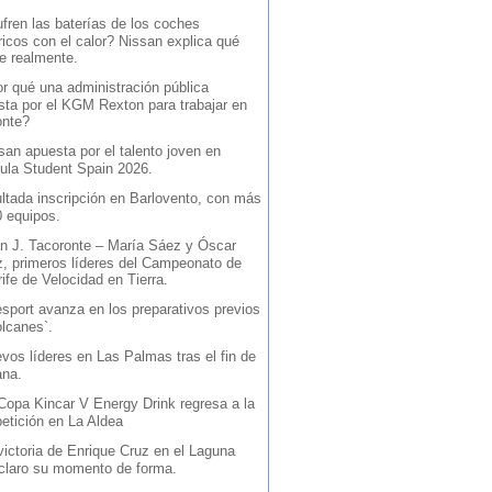
fren las baterías de los coches
ricos con el calor? Nissan explica qué
e realmente.
r qué una administración pública
sta por el KGM Rexton para trabajar en
onte?
san apuesta por el talento joven en
ula Student Spain 2026.
ltada inscripción en Barlovento, con más
0 equipos.
n J. Tacoronte – María Sáez y Óscar
z, primeros líderes del Campeonato de
ife de Velocidad en Tierra.
sport avanza en los preparativos previos
olcanes`.
vos líderes en Las Palmas tras el fin de
na.
Copa Kincar V Energy Drink regresa a la
etición en La Aldea
victoria de Enrique Cruz en el Laguna
 claro su momento de forma.