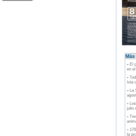
Más 
-
El 
en e
-
Tod
Isla 
-
La 
agos
-
Los
julio
-
Tre
anim
-
170
la pr