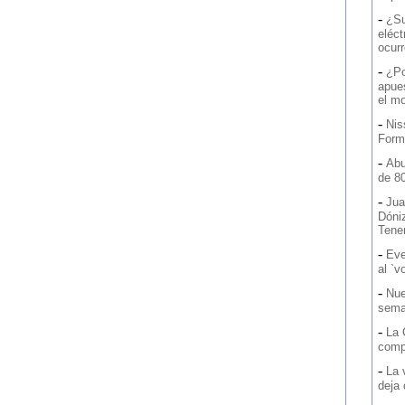
-
¿Su
eléct
ocurr
-
¿Po
apue
el m
-
Nis
Form
-
Abu
de 8
-
Jua
Dóni
Tener
-
Eve
al `v
-
Nue
sema
-
La 
comp
-
La 
deja