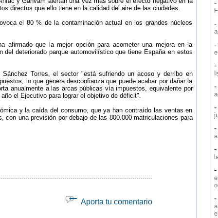
 Anfac y Ganvam alertan una vez más sobre el efecto negativo en la
os directos que ello tiene en la calidad del aire de las ciudades.
F
rovoca el 80 % de la contaminación actual en los grandes núcleos
a
ha afirmado que la mejor opción para acometer una mejora en la
ón del deteriorado parque automovilístico que tiene España en estos
e
I
Sánchez Torres, el sector "está sufriendo un acoso y derribo en
uestos, lo que genera desconfianza que puede acabar por dañar la
ta anualmente a las arcas públicas vía impuestos, equivalente por
a
año el Ejecutivo para lograr el objetivo de déficit".
nómica y la caída del consumo, que ya han contraído las ventas en
j
, con una previsión por debajo de las 800.000 matriculaciones para
a
l
...............................................................................
e
o
Aporta tu comentario
a
e