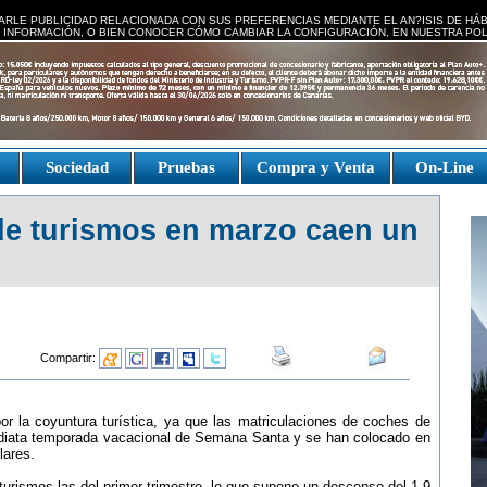
ARLE PUBLICIDAD RELACIONADA CON SUS PREFERENCIAS MEDIANTE EL AN?ISIS DE HÁ
 INFORMACIÓN, O BIEN CONOCER CÓMO CAMBIAR LA CONFIGURACIÓN, EN NUESTRA
POL
e
Sociedad
Pruebas
Compra y Venta
On-Line
de turismos en marzo caen un
Compartir:
r la coyuntura turística, ya que las matriculaciones de coches de
mediata temporada vacacional de Semana Santa y se han colocado en
lares.
urismos las del primer trimestre, lo que supone un descenso del 1,9