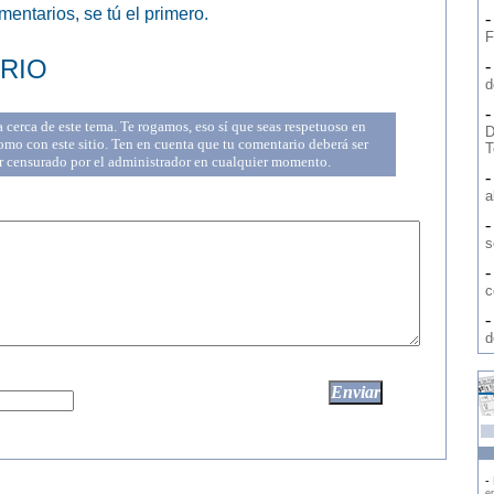
entarios, se tú el primero.
F
RIO
d
cerca de este tema. Te rogamos, eso sí que seas respetuoso en
D
mo con este sitio. Ten en cuenta que tu comentario deberá ser
T
r censurado por el administrador en cualquier momento.
a
s
c
d
- 
en