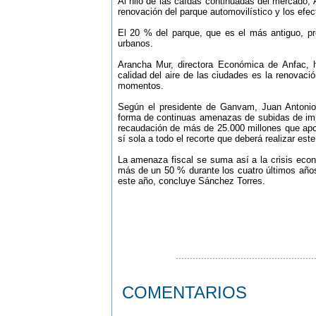
Al hilo de las caídas continuadas del mercado,
renovación del parque automovilístico y los efect
El 20 % del parque, que es el más antiguo, p
urbanos.
Arancha Mur, directora Económica de Anfac, 
calidad del aire de las ciudades es la renovaci
momentos.
Según el presidente de Ganvam, Juan Antonio 
forma de continuas amenazas de subidas de imp
recaudación de más de 25.000 millones que apor
sí sola a todo el recorte que deberá realizar este 
La amenaza fiscal se suma así a la crisis eco
más de un 50 % durante los cuatro últimos años
este año, concluye Sánchez Torres.
.................................................
COMENTARIOS