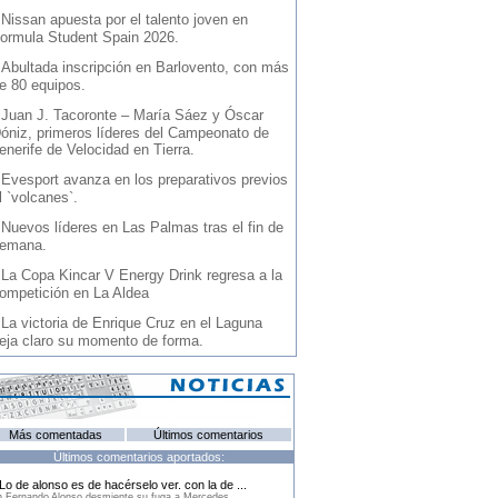
-
Nissan apuesta por el talento joven en
ormula Student Spain 2026.
-
Abultada inscripción en Barlovento, con más
e 80 equipos.
-
Juan J. Tacoronte – María Sáez y Óscar
óniz, primeros líderes del Campeonato de
enerife de Velocidad en Tierra.
-
Evesport avanza en los preparativos previos
l `volcanes`.
-
Nuevos líderes en Las Palmas tras el fin de
emana.
-
La Copa Kincar V Energy Drink regresa a la
ompetición en La Aldea
-
La victoria de Enrique Cruz en el Laguna
eja claro su momento de forma.
Más comentadas
Últimos comentarios
Últimos comentarios aportados:
Lo de alonso es de hacérselo ver. con la de ...
 Fernando Alonso desmiente su fuga a Mercedes.