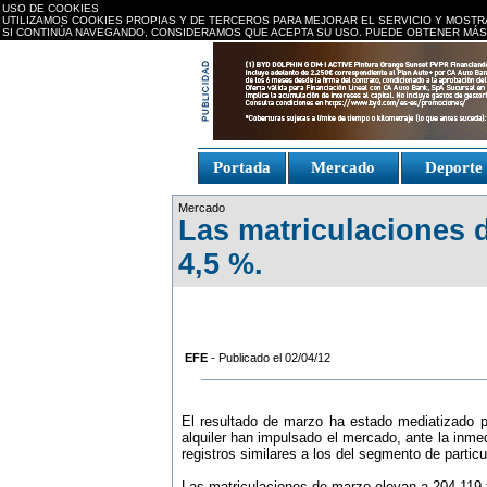
USO DE COOKIES
UTILIZAMOS COOKIES PROPIAS Y DE TERCEROS PARA MEJORAR EL SERVICIO Y MOSTR
SI CONTINÚA NAVEGANDO, CONSIDERAMOS QUE ACEPTA SU USO. PUEDE OBTENER MÁS
replica watches canada
Portada
Mercado
Deport
Fake Watches
replica-
Mercado
watch.is
Las matriculaciones 
4,5 %.
EFE
- Publicado el 02/04/12
El resultado de marzo ha estado mediatizado po
alquiler han impulsado el mercado, ante la in
registros similares a los del segmento de particu
Las matriculaciones de marzo elevan a 204.119 t