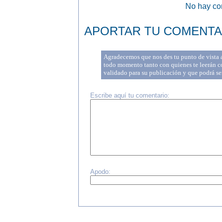
No hay com
APORTAR TU COMENTA
Agradecemos que nos des tu punto de vista a 
todo momento tanto con quienes te leerán co
validado para su publicación y que podrá se
Escribe aquí tu comentario:
Apodo: