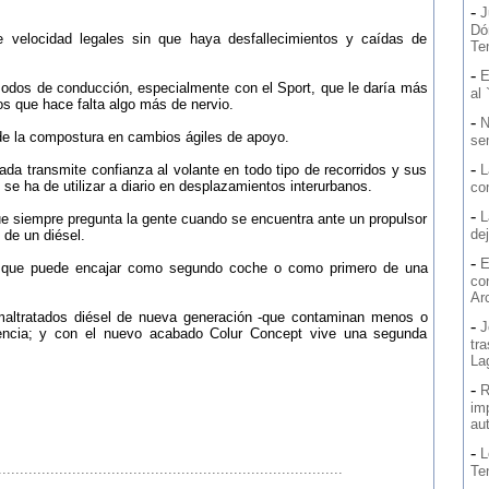
-
J
Dó
de velocidad legales sin que haya desfallecimientos y caídas de
Ten
-
E
odos de conducción, especialmente con el Sport, que le daría más
al 
s que hace falta algo más de nervio.
-
N
de la compostura en cambios ágiles de apoyo.
se
-
ada transmite confianza al volante en todo tipo de recorridos y sus
L
se ha de utilizar a diario en desplazamientos interurbanos.
co
-
L
que siempre pregunta la gente cuando se encuentra ante un propulsor
de
 de un diésel.
-
E
lo que puede encajar como segundo coche o como primero de una
co
Ar
 maltratados diésel de nueva generación -que contaminan menos o
-
J
ciencia; y con el nuevo acabado Colur Concept vive una segunda
tr
La
-
R
imp
au
-
L
...............................................................................
Te