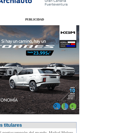
PUBLICIDAD
 titulares
l pentacampeón del mundo, Maikel Melero,