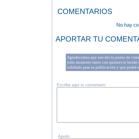
COMENTARIOS
No hay com
APORTAR TU COMENT
Agradecemos que nos des tu punto de vista 
todo momento tanto con quienes te leerán c
validado para su publicación y que podrá 
Escribe aquí tu comentario:
Apodo: