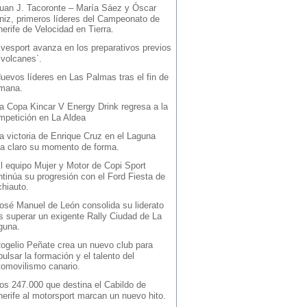
uan J. Tacoronte – María Sáez y Óscar
niz, primeros líderes del Campeonato de
erife de Velocidad en Tierra.
vesport avanza en los preparativos previos
`volcanes`.
uevos líderes en Las Palmas tras el fin de
mana.
a Copa Kincar V Energy Drink regresa a la
mpetición en La Aldea
a victoria de Enrique Cruz en el Laguna
ja claro su momento de forma.
l equipo Mujer y Motor de Copi Sport
ntinúa su progresión con el Ford Fiesta de
chiauto.
osé Manuel de León consolida su liderato
as superar un exigente Rally Ciudad de La
guna.
ogelio Peñate crea un nuevo club para
ulsar la formación y el talento del
tomovilismo canario.
os 247.000 que destina el Cabildo de
nerife al motorsport marcan un nuevo hito.