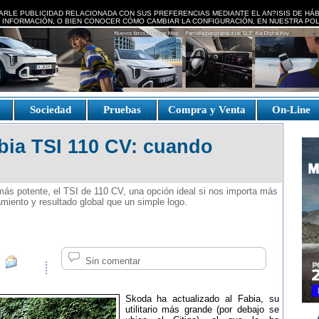
ARLE PUBLICIDAD RELACIONADA CON SUS PREFERENCIAS MEDIANTE EL AN?ISIS DE HÁ
 INFORMACIÓN, O BIEN CONOCER CÓMO CAMBIAR LA CONFIGURACIÓN, EN NUESTRA
POL
e
Sociedad
Pruebas
Compra y Venta
On-Line
bia TSI 110 CV: cuando
ás potente, el TSI de 110 CV, una opción ideal si nos importa más
amiento y resultado global que un simple logo.
Sin comentar
Skoda ha actualizado al Fabia, su
utilitario más grande (por debajo se