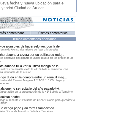
ueva fecha y nueva ubicación para el
llysprint Ciudad de Arucas.
Más comentadas
Últimos comentarios
Últimos comentarios aportados:
 de alonso es de hacérselo ver. con la de ...
ernando Alonso desmiente su fuga a Mercedes.
horabuena a toyota por su politica de redu...
os objetivos del gigante mundial Toyota en los próximos 35
.
te sabado fui a ver la última manga de la ...
inaliza con notable éxito la 41º Subida a Tamaimo, con
ria indudable de la afición.
ngo duda en la compra entre un renault meg...
rueba del Renault Megane 1.2 TCE 115 CV: llegar y
enerse.
ala que no se repita lo del año pasado ...
xpectación en la presentación de la 41º Subida a Tamaimo.
ecioso coche...
lega a Tenerife el Porsche de Oscar Palacio para quedárselo
utrans.
e venga pepe juan torres tamaaimoo ...
ista Oficial de Inscritos Subida a Tamaimo.