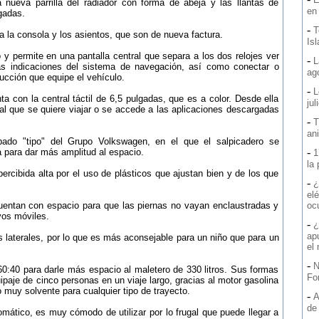
la nueva parrilla del radiador con forma de abeja y las llantas de
en
gadas.
-
T
, a la consola y los asientos, que son de nueva factura.
Is
permite en una pantalla central que separa a los dos relojes ver
-
L
las indicaciones del sistema de navegación, así como conectar o
ag
ucción que equipe el vehículo.
-
L
 con la central táctil de 6,5 pulgadas, que es a color. Desde ella
jul
al que se quiere viajar o se accede a las aplicaciones descargadas
-
T
an
do "tipo" del Grupo Volkswagen, en el que el salpicadero se
-
a para dar más amplitud al espacio.
1
la
rcibida alta por el uso de plásticos que ajustan bien y de los que
-
¿
elé
uentan con espacio para que las piernas no vayan enclaustradas y
oc
vos móviles.
-
¿
ap
s laterales, por lo que es más aconsejable para un niño que para un
el
-
N
0:40 para darle más espacio al maletero de 330 litros. Sus formas
Fo
ipaje de cinco personas en un viaje largo, gracias al motor gasolina
 muy solvente para cualquier tipo de trayecto.
-
A
de
mático, es muy cómodo de utilizar por lo frugal que puede llegar a