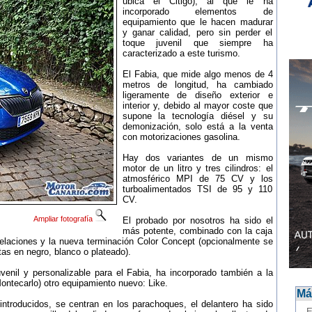
ubica el Citigo), al que le ha
incorporado elementos de
equipamiento que le hacen madurar
y ganar calidad, pero sin perder el
toque juvenil que siempre ha
caracterizado a este turismo.
El Fabia, que mide algo menos de 4
metros de longitud, ha cambiado
ligeramente de diseño exterior e
interior y, debido al mayor coste que
supone la tecnología diésel y su
demonización, solo está a la venta
con motorizaciones gasolina.
Hay dos variantes de un mismo
motor de un litro y tres cilindros: el
atmosférico MPI de 75 CV y los
turboalimentados TSI de 95 y 110
CV.
Ampliar fotografía
El probado por nosotros ha sido el
más potente, combinado con la caja
laciones y la nueva terminación Color Concept (opcionalmente se
ntas en negro, blanco o plateado).
enil y personalizable para el Fabia, ha incorporado también a la
ontecarlo) otro equipamiento nuevo: Like.
Más
introducidos, se centran en los parachoques, el delantero ha sido
-
E