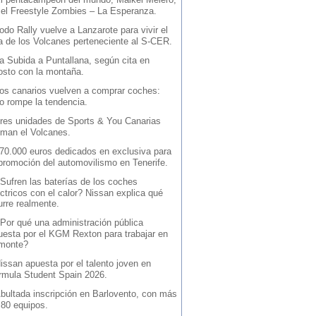
 el Freestyle Zombies – La Esperanza.
odo Rally vuelve a Lanzarote para vivir el
la de los Volcanes perteneciente al S-CER.
a Subida a Puntallana, según cita en
osto con la montaña.
os canarios vuelven a comprar coches:
io rompe la tendencia.
res unidades de Sports & You Canarias
iman el Volcanes.
70.000 euros dedicados en exclusiva para
 promoción del automovilismo en Tenerife.
Sufren las baterías de los coches
ctricos con el calor? Nissan explica qué
urre realmente.
Por qué una administración pública
uesta por el KGM Rexton para trabajar en
 monte?
issan apuesta por el talento joven en
rmula Student Spain 2026.
bultada inscripción en Barlovento, con más
 80 equipos.