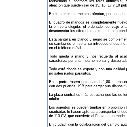
rediseñado e incorpora los faros antiniebla; 
aleación que pueden ser de 15, 16, 17 y 18 pul
En el interior, las mejoras afectan, por un lado
El cuadro de mandos es completamente nuevo y 
la emisora elegida, el ordenador de viaje o 
desconectar los diferentes asistentes a la cond
Esta pantalla en blanco y negro se complementa
se cambia de emisora, se introduce el destino 
en el teléfono móvil.
Todo queda a mano y nos recuerda al acaba
caracteriza por una línea horizontal y despejad
Todo está donde se espera y con una calidad pe
no salen ruidos parásitos.
En la parte trasera personas de 1,80 metros c
con dos puertos USB para cargar sus dispositi
La plaza central es más estrecha que las de lo
adulto.
Los asientos se pueden tumbar en proporción 6
cuadradas le hacen apto para transportar el equ
de 110 CV, que convierte al Fabia en un modelo
En ciudad, con la colaboración del cambio auto