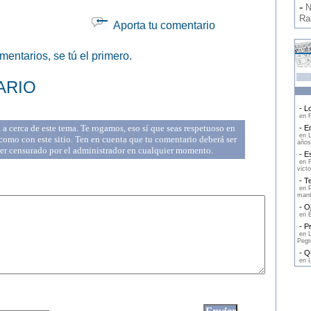
-
N
Ra
Aporta tu comentario
entarios, se tú el primero.
ARIO
- Lo
en F
a cerca de este tema. Te rogamos, eso sí que seas respetuoso en
- En
en L
omo con este sitio. Ten en cuenta que tu comentario deberá ser
años
ser censurado por el administrador en cualquier momento.
- Es
en F
victo
- Te
en P
mant
- Oj
en E
- Pr
en L
Pegr
- Qu
en L