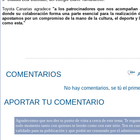
Toyota Canarias agradece
"a los patrocinadores que nos acompañan e
donde su colaboración forma una parte esencial para la realización 
apostamos por un compromiso de la mano de la cultura, el deporte y l
como esta."
...........................................................................................
COMENTARIOS
Ap
No hay comentarios, se tú el prime
APORTAR TU COMENTARIO
Agradecemos que nos des tu punto de vista a cerca de este tema. Te rogamo
todo momento tanto con quienes te leerán como con este sitio. Ten en cue
validado para su publicación y que podrá ser censurado por el administr