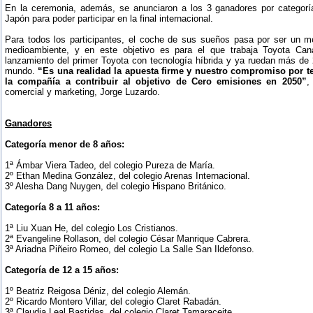
En la ceremonia, además, se anunciaron a los 3 ganadores por categorí
Japón para poder participar en la final internacional.
Para todos los participantes, el coche de sus sueños pasa por ser un m
medioambiente, y en este objetivo es para el que trabaja Toyota Ca
lanzamiento del primer Toyota con tecnología híbrida y ya ruedan más de 
mundo.
“Es una realidad la apuesta firme y nuestro compromiso por te
la compañía a contribuir al objetivo de Cero emisiones en 2050”
,
comercial y marketing, Jorge Luzardo.
Ganadores
Categoría menor de 8 años:
1ª Ámbar Viera Tadeo, del colegio Pureza de María.
2º Ethan Medina González, del colegio Arenas Internacional.
3º Alesha Dang Nuygen, del colegio Hispano Británico.
Categoría 8 a 11 años:
1ª Liu Xuan He, del colegio Los Cristianos.
2ª Evangeline Rollason, del colegio César Manrique Cabrera.
3ª Ariadna Piñeiro Romeo, del colegio La Salle San Ildefonso.
Categoría de 12 a 15 años:
1º Beatriz Reigosa Déniz, del colegio Alemán.
2º Ricardo Montero Villar, del colegio Claret Rabadán.
3ª Claudia Leal Bastidas, del colegio Claret Tamaraceite.