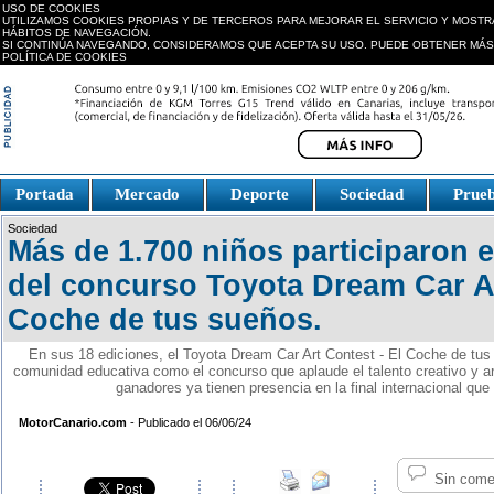
USO DE COOKIES
UTILIZAMOS COOKIES PROPIAS Y DE TERCEROS PARA MEJORAR EL SERVICIO Y MOSTR
HÁBITOS DE NAVEGACIÓN.
SI CONTINÚA NAVEGANDO, CONSIDERAMOS QUE ACEPTA SU USO. PUEDE OBTENER MÁS
POLÍTICA DE COOKIES
replica watches canada
Portada
Mercado
Deporte
Sociedad
Prue
Fake Watches
replica-
Sociedad
watch.is
Más de 1.700 niños participaron e
del concurso Toyota Dream Car Ar
Coche de tus sueños.
En sus 18 ediciones, el Toyota Dream Car Art Contest - El Coche de tus
comunidad educativa como el concurso que aplaude el talento creativo y ar
ganadores ya tienen presencia en la final internacional que
MotorCanario.com
- Publicado el 06/06/24
Sin come