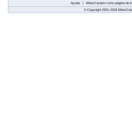
Ayuda |
MotorCanario como página de in
© Copyright 2001-2026 MotorCana
replica watches canada