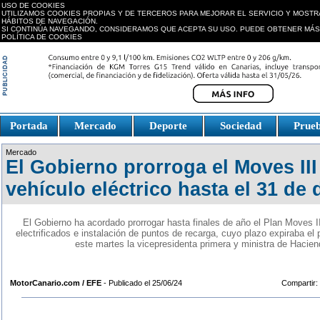
USO DE COOKIES
UTILIZAMOS COOKIES PROPIAS Y DE TERCEROS PARA MEJORAR EL SERVICIO Y MOSTR
HÁBITOS DE NAVEGACIÓN.
SI CONTINÚA NAVEGANDO, CONSIDERAMOS QUE ACEPTA SU USO. PUEDE OBTENER MÁS
POLÍTICA DE COOKIES
replica watches canada
Portada
Mercado
Deporte
Sociedad
Prue
Fake Watches
replica-
Mercado
watch.is
El Gobierno prorroga el Moves III
vehículo eléctrico hasta el 31 de 
El Gobierno ha acordado prorrogar hasta finales de año el Plan Moves I
electrificados e instalación de puntos de recarga, cuyo plazo expiraba el
este martes la vicepresidenta primera y ministra de Hacie
MotorCanario.com / EFE
- Publicado el 25/06/24
Compartir: