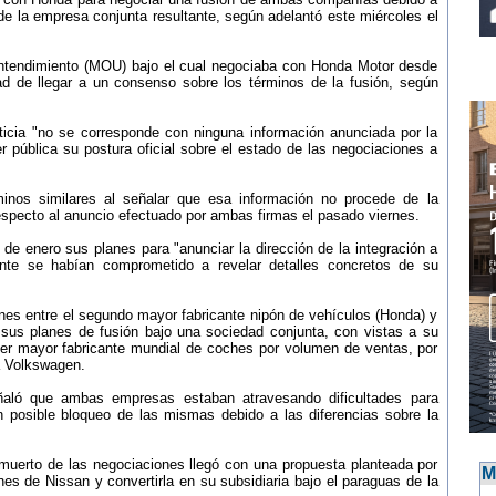
 de la empresa conjunta resultante, según adelantó este miércoles el
tendimiento (MOU) bajo el cual negociaba con Honda Motor desde
ad de llegar a un consenso sobre los términos de la fusión, según
icia "no se corresponde con ninguna información anunciada por la
r pública su postura oficial sobre el estado de las negociaciones a
inos similares al señalar que esa información no procede de la
especto al anuncio efectuado por ambas firmas el pasado viernes.
e enero sus planes para "anunciar la dirección de la integración a
nte se habían comprometido a revelar detalles concretos de su
nes entre el segundo mayor fabricante nipón de vehículos (Honda) y
io sus planes de fusión bajo una sociedad conjunta, con vistas a su
rcer mayor fabricante mundial de coches por volumen de ventas, por
a Volkswagen.
ñaló que ambas empresas estaban atravesando dificultades para
 posible bloqueo de las mismas debido a las diferencias sobre la
muerto de las negociaciones llegó con una propuesta planteada por
M
nes de Nissan y convertirla en su subsidiaria bajo el paraguas de la