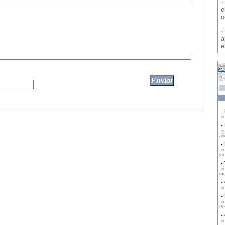
e
o
a
e
- 
en
- 
en
añ
- 
en
vi
- 
en
ma
- 
en
- 
en
Pe
- 
en