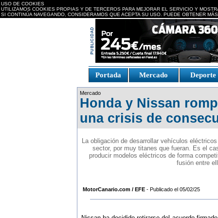
USO DE COOKIES
UTILIZAMOS COOKIES PROPIAS Y DE TERCEROS PARA MEJORAR EL SERVICIO Y MOSTR
SI CONTINÚA NAVEGANDO, CONSIDERAMOS QUE ACEPTA SU USO. PUEDE OBTENER MÁS
replica watches canada
Portada
Mercado
Deport
Fake Watches
replica-
Mercado
watch.is
Honda y Nissan rompe
una crisis de consecu
La obligación de desarrollar vehículos eléctric
sector, por muy titanes que fueran. Es el c
producir modelos eléctricos de forma competiti
fusión entre e
MotorCanario.com / EFE
- Publicado el 05/02/25
Nissan ha decidido retirarse del acuerdo firma