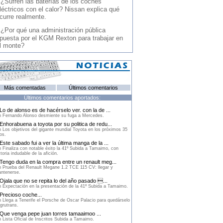
-
¿Sufren las baterías de los coches
léctricos con el calor? Nissan explica qué
curre realmente.
-
¿Por qué una administración pública
puesta por el KGM Rexton para trabajar en
l monte?
Más comentadas
Últimos comentarios
Últimos comentarios aportados:
Lo de alonso es de hacérselo ver. con la de ...
 Fernando Alonso desmiente su fuga a Mercedes.
Enhorabuena a toyota por su politica de redu...
 Los objetivos del gigante mundial Toyota en los próximos 35
os.
Este sabado fui a ver la última manga de la ...
 Finaliza con notable éxito la 41º Subida a Tamaimo, con
ctoria indudable de la afición.
Tengo duda en la compra entre un renault meg...
 Prueba del Renault Megane 1.2 TCE 115 CV: llegar y
ntenerse.
Ojala que no se repita lo del año pasado ...
 Expectación en la presentación de la 41º Subida a Tamaimo.
Precioso coche...
 Llega a Tenerife el Porsche de Oscar Palacio para quedárselo
grutrans.
Que venga pepe juan torres tamaaimoo ...
 Lista Oficial de Inscritos Subida a Tamaimo.