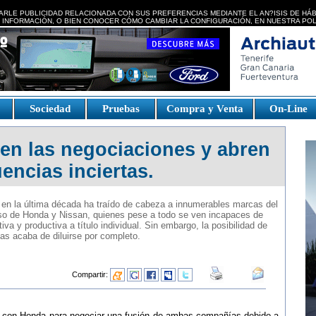
ARLE PUBLICIDAD RELACIONADA CON SUS PREFERENCIAS MEDIANTE EL AN?ISIS DE HÁ
 INFORMACIÓN, O BIEN CONOCER CÓMO CAMBIAR LA CONFIGURACIÓN, EN NUESTRA
POL
e
Sociedad
Pruebas
Compra y Venta
On-Line
n las negociaciones y abren
encias inciertas.
os en la última década ha traído de cabeza a innumerables marcas del
aso de Honda y Nissan, quienes pese a todo se ven incapaces de
va y productiva a título individual. Sin embargo, la posibilidad de
llas acaba de diluirse por completo.
Compartir:
do con Honda para negociar una fusión de ambas compañías debido a