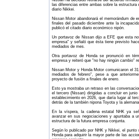
las diferencias entre ambas sobre la estructura
diario Nikkei.
Nissan Motor abandonará el memorándum de en
finales del pasado diciembre ante la incapacid
publicó el citado diario económico nipón.
Un portavoz de Nissan dijo a EFE que esta not
empresa" y señaló que ésta tiene previsto hace
mediados de mes.
Otra portavoz de Honda se pronunció en térm
empresa y reiteró que "no hay ningún cambio" r
Nissan Motor y Honda Motor comunicaron el 31 d
mediados de febrero", pese a que anteriorme
proyecto de fusión a finales de enero.
Esto ya mostraba un retraso en las conversacio
el tercero (Nissan) dirigidas a concluir en jun
establecimiento en 2026, que daría lugar al te
detrás de la también nipona Toyota y la aleman
En la víspera, la cadena estatal NHK ya se
avanzar en sus negociaciones y apuntaba a un
estructura de la futura empresa conjunta.
Según lo publicado por NHK y Nikkei, el punto 
Honda para adquirir la mayor parte de las accio