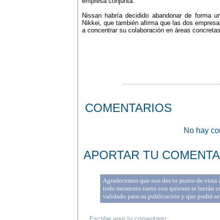
empresa conjunta.
Nissan habría decidido abandonar de forma un
Nikkei, que también afirma que las dos empresas
a concentrar su colaboración en áreas concretas
.................................................
COMENTARIOS
No hay com
APORTAR TU COMENTA
Agradecemos que nos des tu punto de vista a 
todo momento tanto con quienes te leerán co
validado para su publicación y que podrá se
Escribe aquí tu comentario: