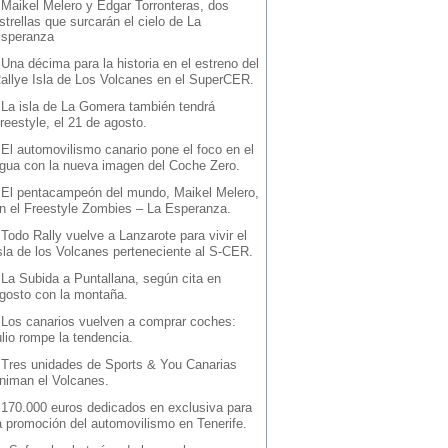
-
Maikel Melero y Edgar Torronteras, dos
strellas que surcarán el cielo de La
speranza
-
Una décima para la historia en el estreno del
allye Isla de Los Volcanes en el SuperCER.
-
La isla de La Gomera también tendrá
reestyle, el 21 de agosto.
-
El automovilismo canario pone el foco en el
gua con la nueva imagen del Coche Zero.
-
El pentacampeón del mundo, Maikel Melero,
n el Freestyle Zombies – La Esperanza.
-
Todo Rally vuelve a Lanzarote para vivir el
sla de los Volcanes perteneciente al S-CER.
-
La Subida a Puntallana, según cita en
gosto con la montaña.
-
Los canarios vuelven a comprar coches:
ulio rompe la tendencia.
-
Tres unidades de Sports & You Canarias
niman el Volcanes.
-
170.000 euros dedicados en exclusiva para
a promoción del automovilismo en Tenerife.