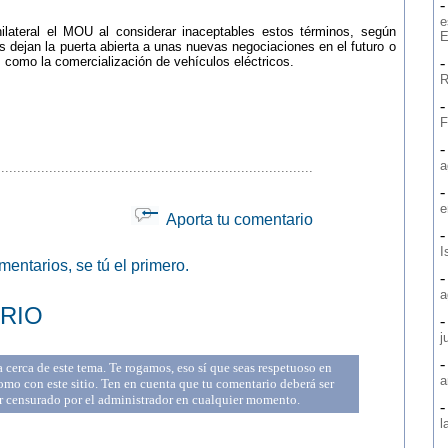
e
ilateral el MOU al considerar inaceptables estos términos, según
E
 dejan la puerta abierta a unas nuevas negociaciones en el futuro o
 como la comercialización de vehículos eléctricos.
R
F
a
...............................................................................
e
Aporta tu comentario
I
entarios, se tú el primero.
a
RIO
j
cerca de este tema. Te rogamos, eso sí que seas respetuoso en
a
mo con este sitio. Ten en cuenta que tu comentario deberá ser
r censurado por el administrador en cualquier momento.
l