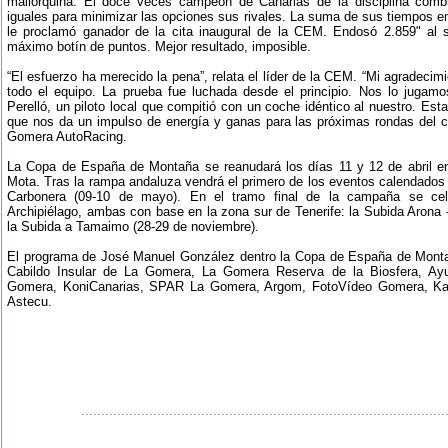
mallorquina. El doce veces campeón de Canarias de la disciplina combi
iguales para minimizar las opciones sus rivales. La suma de sus tiempos en 
le proclamó ganador de la cita inaugural de la CEM. Endosó 2.859" al s
máximo botín de puntos. Mejor resultado, imposible.
“El esfuerzo ha merecido la pena”, relata el líder de la CEM. “Mi agradecimi
todo el equipo. La prueba fue luchada desde el principio. Nos lo jugam
Perelló, un piloto local que compitió con un coche idéntico al nuestro. Es
que nos da un impulso de energía y ganas para las próximas rondas del 
Gomera AutoRacing.
La Copa de España de Montaña se reanudará los días 11 y 12 de abril e
Mota. Tras la rampa andaluza vendrá el primero de los eventos calendados
Carbonera (09-10 de mayo). En el tramo final de la campaña se cel
Archipiélago, ambas con base en la zona sur de Tenerife: la Subida Arona
la Subida a Tamaimo (28-29 de noviembre).
El programa de José Manuel González dentro la Copa de España de Monta
Cabildo Insular de La Gomera, La Gomera Reserva de la Biosfera, Ay
Gomera, KoniCanarias, SPAR La Gomera, Argom, FotoVídeo Gomera, Kal
Astecu.
...........................................................................................