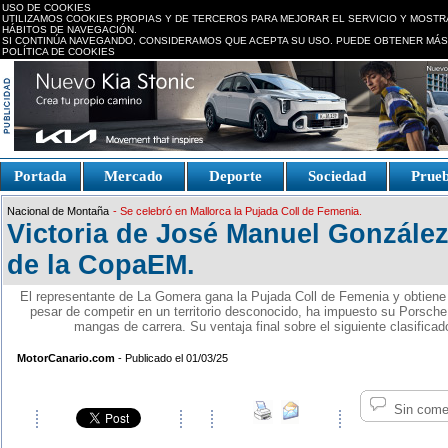
USO DE COOKIES
UTILIZAMOS COOKIES PROPIAS Y DE TERCEROS PARA MEJORAR EL SERVICIO Y MOSTR
HÁBITOS DE NAVEGACIÓN.
SI CONTINÚA NAVEGANDO, CONSIDERAMOS QUE ACEPTA SU USO. PUEDE OBTENER MÁS
POLÍTICA DE COOKIES
replica watches canada
Portada
Mercado
Deporte
Sociedad
Prue
Fake Watches
replica-
Nacional de Montaña
- Se celebró en Mallorca la Pujada Coll de Femenia.
watch.is
Victoria de José Manuel González
de la CopaEM.
El representante de La Gomera gana la Pujada Coll de Femenia y obtiene e
pesar de competir en un territorio desconocido, ha impuesto su Porsche
mangas de carrera. Su ventaja final sobre el siguiente clasifica
MotorCanario.com
- Publicado el 01/03/25
Sin come