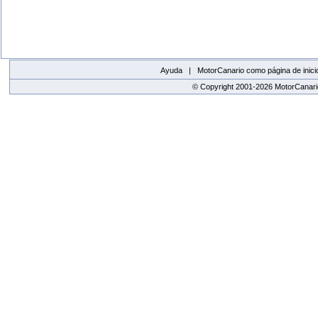
Ayuda |
MotorCanario como página de inici
© Copyright 2001-2026 MotorCanario
replica watches canada