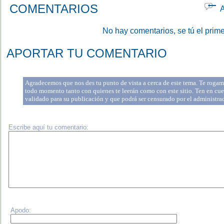
COMENTARIOS
Ap
No hay comentarios, se tú el prime
APORTAR TU COMENTARIO
Agradecemos que nos des tu punto de vista a cerca de este tema. Te rogamo
todo momento tanto con quienes te leerán como con este sitio. Ten en cue
validado para su publicación y que podrá ser censurado por el administr
Escribe aquí tu comentario:
Apodo: