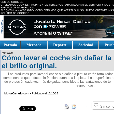
USO DE COOKIES
UTILIZAMOS COOKIES PROPIAS Y DE TERCEROS PARA MEJORAR EL SERVICIO Y MOSTR
HÁBITOS DE NAVEGACIÓN.
SI CONTINÚA NAVEGANDO, CONSIDERAMOS QUE ACEPTA SU USO. PUEDE OBTENER MÁS
POLÍTICA DE COOKIES
replica watches canada
Portada
Mercado
Deporte
Sociedad
Prue
Fake Watches
replica-
Mercado
watch.is
Cómo lavar el coche sin dañar la 
el brillo original.
Los productos para lavar el coche sin dañar la pintura están formulados
componentes que reducen la fricción durante la limpieza. Las superficie
de protección cada vez más delgadas, sensibles a las variaciones de tem
específicas.
MotorCanario.com
- Publicado el 15/10/25
Sin come