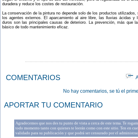
duradera y reduce los costes de restauración.
La conservación de la pintura no depende solo de los productos utilizados, 
los agentes externos. El aparcamiento al aire libre, las lluvias ácidas y
duros son las principales causas de deterioro. La prevención, más que la 
básico de todo mantenimiento eficaz.
...........................................................................................
COMENTARIOS
Ap
No hay comentarios, se tú el prime
APORTAR TU COMENTARIO
Agradecemos que nos des tu punto de vista a cerca de este tema. Te rogamo
todo momento tanto con quienes te leerán como con este sitio. Ten en cue
validado para su publicación y que podrá ser censurado por el administr