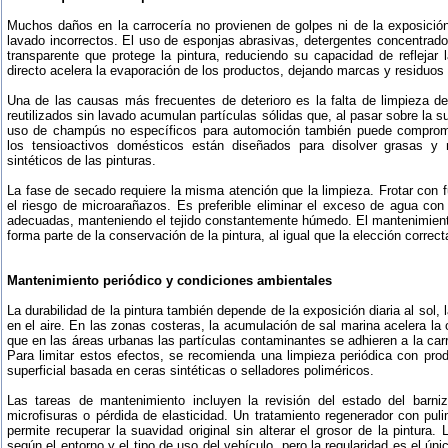
Muchos daños en la carrocería no provienen de golpes ni de la exposición
lavado incorrectos. El uso de esponjas abrasivas, detergentes concentrados
transparente que protege la pintura, reduciendo su capacidad de reflejar 
directo acelera la evaporación de los productos, dejando marcas y residuos m
Una de las causas más frecuentes de deterioro es la falta de limpieza de
reutilizados sin lavado acumulan partículas sólidas que, al pasar sobre la su
uso de champús no específicos para automoción también puede compromet
los tensioactivos domésticos están diseñados para disolver grasas y 
sintéticos de las pinturas.
La fase de secado requiere la misma atención que la limpieza. Frotar con 
el riesgo de microarañazos. Es preferible eliminar el exceso de agua con
adecuadas, manteniendo el tejido constantemente húmedo. El mantenimiento
forma parte de la conservación de la pintura, al igual que la elección correc
Mantenimiento periódico y condiciones ambientales
La durabilidad de la pintura también depende de la exposición diaria al sol,
en el aire. En las zonas costeras, la acumulación de sal marina acelera la 
que en las áreas urbanas las partículas contaminantes se adhieren a la carro
Para limitar estos efectos, se recomienda una limpieza periódica con pro
superficial basada en ceras sintéticas o selladores poliméricos.
Las tareas de mantenimiento incluyen la revisión del estado del barn
microfisuras o pérdida de elasticidad. Un tratamiento regenerador con pu
permite recuperar la suavidad original sin alterar el grosor de la pintura.
según el entorno y el tipo de uso del vehículo, pero la regularidad es el ún