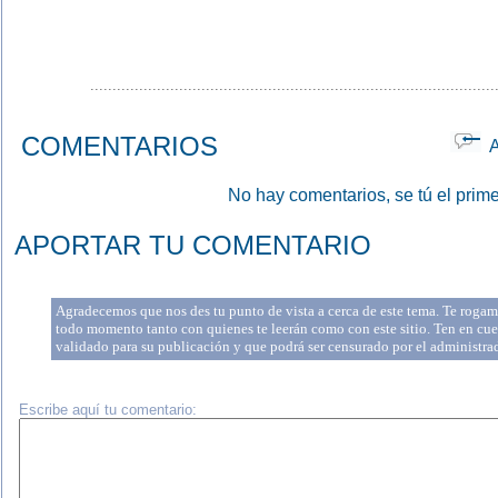
...........................................................................................
COMENTARIOS
Ap
No hay comentarios, se tú el prime
APORTAR TU COMENTARIO
Agradecemos que nos des tu punto de vista a cerca de este tema. Te rogamo
todo momento tanto con quienes te leerán como con este sitio. Ten en cue
validado para su publicación y que podrá ser censurado por el administr
Escribe aquí tu comentario: