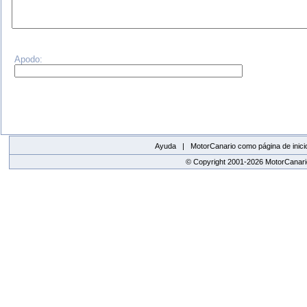
Apodo:
Ayuda |
MotorCanario como página de inici
© Copyright 2001-2026 MotorCanario
replica watches canada