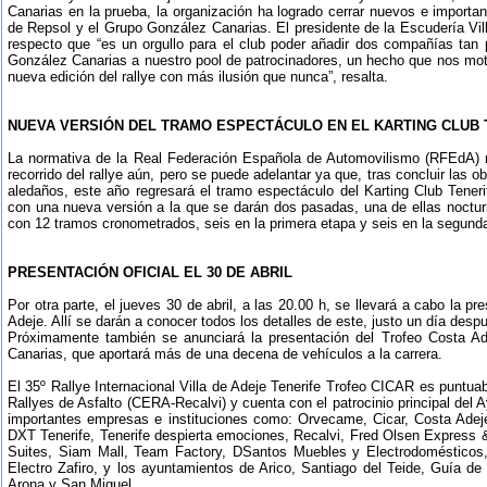
Canarias en la prueba, la organización ha logrado cerrar nuevos e importa
de Repsol y el Grupo González Canarias. El presidente de la Escudería Vil
respecto que “es un orgullo para el club poder añadir dos compañías tan
González Canarias a nuestro pool de patrocinadores, un hecho que nos mot
nueva edición del rallye con más ilusión que nunca”, resalta.
NUEVA VERSIÓN DEL TRAMO ESPECTÁCULO EN EL KARTING CLUB 
La normativa de la Real Federación Española de Automovilismo (RFEdA) n
recorrido del rallye aún, pero se puede adelantar ya que, tras concluir las 
aledaños, este año regresará el tramo espectáculo del Karting Club Teneri
con una nueva versión a la que se darán dos pasadas, una de ellas nocturna
con 12 tramos cronometrados, seis en la primera etapa y seis en la segund
PRESENTACIÓN OFICIAL EL 30 DE ABRIL
Por otra parte, el jueves 30 de abril, a las 20.00 h, se llevará a cabo la pre
Adeje. Allí se darán a conocer todos los detalles de este, justo un día despu
Próximamente también se anunciará la presentación del Trofeo Costa A
Canarias, que aportará más de una decena de vehículos a la carrera.
El 35º Rallye Internacional Villa de Adeje Tenerife Trofeo CICAR es punt
Rallyes de Asfalto (CERA-Recalvi) y cuenta con el patrocinio principal del
importantes empresas e instituciones como: Orvecame, Cicar, Costa Adej
DXT Tenerife, Tenerife despierta emociones, Recalvi, Fred Olsen Express 
Suites, Siam Mall, Team Factory, DSantos Muebles y Electrodomésticos,
Electro Zafiro, y los ayuntamientos de Arico, Santiago del Teide, Guía de 
Arona y San Miguel