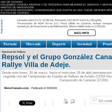
USO DE COOKIES
UTILIZAMOS COOKIES PROPIAS Y DE TERCEROS PARA MEJORAR EL SERVICIO Y MOSTR
HÁBITOS DE NAVEGACIÓN.
SI CONTINÚA NAVEGANDO, CONSIDERAMOS QUE ACEPTA SU USO. PUEDE OBTENER MÁS
POLÍTICA DE COOKIES
replica watches canada
Portada
Mercado
Deporte
Sociedad
Prue
Fake Watches
replica-
Nacional de Rallyes
watch.is
Repsol y el Grupo González Canar
Rallye Villa de Adeje.
Desde este lunes, 30 de marzo, hasta el miércoles 29 de abril permanecerá a
segunda cita del Campeonato de España de Rallyes de Asfalto (CERA-Recal
Campeonato de Canarias (CCRA).
MotorCanario.com
- Publicado el 30/03/26
Sin come