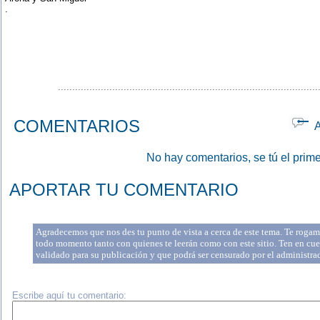
.
...........................................................................................
COMENTARIOS
Ap
No hay comentarios, se tú el prime
APORTAR TU COMENTARIO
Agradecemos que nos des tu punto de vista a cerca de este tema. Te rogamo
todo momento tanto con quienes te leerán como con este sitio. Ten en cue
validado para su publicación y que podrá ser censurado por el administr
Escribe aquí tu comentario: