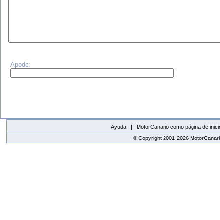
Apodo:
Ayuda |
MotorCanario como página de inici
© Copyright 2001-2026 MotorCanario
replica watches canada