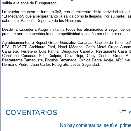
salida a la zona de Euroguarapo .
La prueba recupera el formato 3x3, con el epicentro de la actividad situad
*El Médano*, que albergará tanto la salida como la llegada. Por su parte, la
cabo en el Pabellón Deportivo de los Hinojeros.
Desde la Escudería Atogo invitan a todos los aficionados a seguir de cer
promete ser un espectáculo de competitividad y pasión por el motor en el su
Agradecimientos a Repsol Grupo González Canarias, Cabildo de Tenerife,
FCA, FIASCT, Archiauto Ford, Hotel Médano, Corín Metal Grupo Autom
Cajasiete, Ferretería Luis Fariña, Desguace Cabello, Restaurante Casa 
Cantillana Canarias S.L, Dialprix, Cruz Roja, Copy Center, Grupo At
Restaurante Tamaduste, Rótulos Buzanada, Clínica Dental Adeje, ARC Neu
Hermano Pedro, Juan Carlos Fotógrafo, Jesús Seguridad.
...........................................................................................
COMENTARIOS
Ap
No hay comentarios, se tú el prime