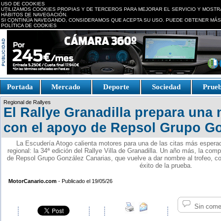
USO DE COOKIES
UTILIZAMOS COOKIES PROPIAS Y DE TERCEROS PARA MEJORAR EL SERVICIO Y MOSTR
HÁBITOS DE NAVEGACIÓN.
SI CONTINÚA NAVEGANDO, CONSIDERAMOS QUE ACEPTA SU USO. PUEDE OBTENER MÁS
POLÍTICA DE COOKIES
replica watches canada
Portada
Mercado
Deporte
Sociedad
Prue
Fake Watches
replica-
Regional de Rallyes
watch.is
El Rallye Granadilla prepara una
con el apoyo de Repsol Grupo Go
La Escudería Atogo calienta motores para una de las citas más esperad
regional: la 34ª edición del Rallye Villa de Granadilla. Un año más, la comp
de Repsol Grupo González Canarias, que vuelve a dar nombre al trofeo, co
éxito de la prueba.
MotorCanario.com
- Publicado el 19/05/26
Sin come