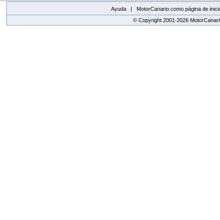
Ayuda |
MotorCanario como página de inici
© Copyright 2001-2026 MotorCanario
replica watches canada