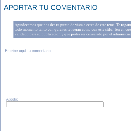
APORTAR TU COMENTARIO
Agradecemos que nos des tu punto de vista a cerca de este tema. Te rogamo
todo momento tanto con quienes te leerán como con este sitio. Ten en cue
validado para su publicación y que podrá ser censurado por el administr
Escribe aquí tu comentario:
Apodo: