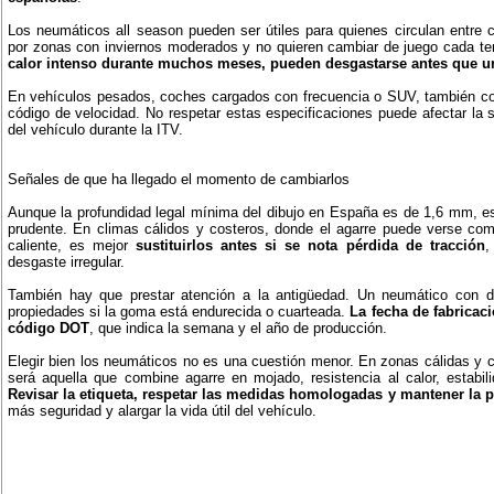
Los neumáticos all season pueden ser útiles para quienes circulan entre c
por zonas con inviernos moderados y no quieren cambiar de juego cada t
calor intenso durante muchos meses, pueden desgastarse antes que u
En vehículos pesados, coches cargados con frecuencia o SUV, también conv
código de velocidad. No respetar estas especificaciones puede afectar la se
del vehículo durante la ITV.
Señales de que ha llegado el momento de cambiarlos
Aunque la profundidad legal mínima del dibujo en España es de 1,6 mm, es
prudente. En climas cálidos y costeros, donde el agarre puede verse c
caliente, es mejor
sustituirlos antes si se nota pérdida de tracción
,
desgaste irregular.
También hay que prestar atención a la antigüedad. Un neumático con di
propiedades si la goma está endurecida o cuarteada.
La fecha de fabricac
código DOT
, que indica la semana y el año de producción.
Elegir bien los neumáticos no es una cuestión menor. En zonas cálidas y
será aquella que combine agarre en mojado, resistencia al calor, estabil
Revisar la etiqueta, respetar las medidas homologadas y mantener la p
más seguridad y alargar la vida útil del vehículo.