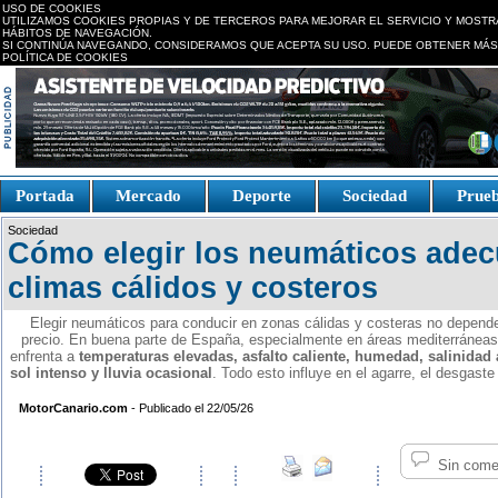
USO DE COOKIES
UTILIZAMOS COOKIES PROPIAS Y DE TERCEROS PARA MEJORAR EL SERVICIO Y MOSTR
HÁBITOS DE NAVEGACIÓN.
SI CONTINÚA NAVEGANDO, CONSIDERAMOS QUE ACEPTA SU USO. PUEDE OBTENER MÁS
POLÍTICA DE COOKIES
replica watches canada
Portada
Mercado
Deporte
Sociedad
Prue
Fake Watches
replica-
Sociedad
watch.is
Cómo elegir los neumáticos ade
climas cálidos y costeros
Elegir neumáticos para conducir en zonas cálidas y costeras no depende
precio. En buena parte de España, especialmente en áreas mediterráneas, 
enfrenta a
temperaturas elevadas, asfalto caliente, humedad, salinidad
sol intenso y lluvia ocasional
. Todo esto influye en el agarre, el desgaste
MotorCanario.com
- Publicado el 22/05/26
Sin come