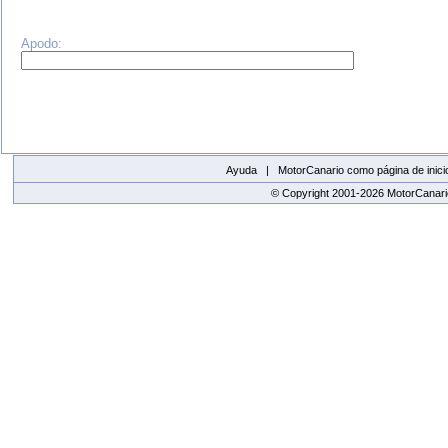
Apodo:
Ayuda |
MotorCanario como página de inici
© Copyright 2001-2026 MotorCanario
replica watches canada