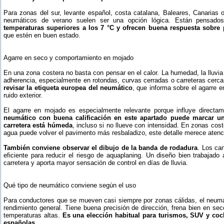
Para zonas del sur, levante español, costa catalana, Baleares, Canarias 
neumáticos de verano suelen ser una opción lógica. Están pensad
temperaturas superiores a los 7 °C y ofrecen buena respuesta sobr
que estén en buen estado.
Agarre en seco y comportamiento en mojado
En una zona costera no basta con pensar en el calor. La humedad, la lluvia 
adherencia, especialmente en rotondas, curvas cerradas o carreteras cerc
revisar la etiqueta europea del neumático
, que informa sobre el agarre e
ruido exterior.
El agarre en mojado es especialmente relevante porque influye directam
neumático con buena calificación en este apartado puede marcar un
carretera está húmeda
, incluso si no llueve con intensidad. En zonas cos
agua puede volver el pavimento más resbaladizo, este detalle merece atenc
También conviene observar el dibujo de la banda de rodadura
. Los ca
eficiente para reducir el riesgo de aquaplaning. Un diseño bien trabajad
carretera y aporta mayor sensación de control en días de lluvia.
Qué tipo de neumático conviene según el uso
Para conductores que se mueven casi siempre por zonas cálidas, el neumát
rendimiento general. Tiene buena precisión de dirección, frena bien en s
temperaturas altas.
Es una elección habitual para turismos, SUV y coc
españolas
.