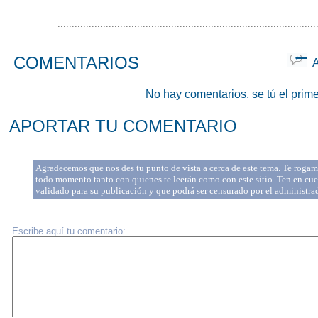
...........................................................................................
COMENTARIOS
Ap
No hay comentarios, se tú el prime
APORTAR TU COMENTARIO
Agradecemos que nos des tu punto de vista a cerca de este tema. Te rogamo
todo momento tanto con quienes te leerán como con este sitio. Ten en cue
validado para su publicación y que podrá ser censurado por el administr
Escribe aquí tu comentario: