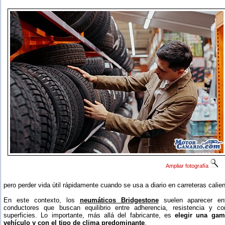
Ampliar fotografía
pero perder vida útil rápidamente cuando se usa a diario en carreteras calie
En este contexto, los
neumáticos Bridgestone
suelen aparecer ent
conductores que buscan equilibrio entre adherencia, resistencia y co
superficies. Lo importante, más allá del fabricante, es
elegir una gam
vehículo y con el tipo de clima predominante
.