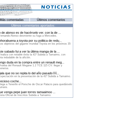
Más comentadas
Últimos comentarios
Últimos comentarios aportados:
 de alonso es de hacérselo ver. con la de ...
ernando Alonso desmiente su fuga a Mercedes.
horabuena a toyota por su politica de redu...
os objetivos del gigante mundial Toyota en los próximos 35
.
te sabado fui a ver la última manga de la ...
inaliza con notable éxito la 41º Subida a Tamaimo, con
ria indudable de la afición.
ngo duda en la compra entre un renault meg...
rueba del Renault Megane 1.2 TCE 115 CV: llegar y
enerse.
ala que no se repita lo del año pasado ...
xpectación en la presentación de la 41º Subida a Tamaimo.
ecioso coche...
lega a Tenerife el Porsche de Oscar Palacio para quedárselo
utrans.
e venga pepe juan torres tamaaimoo ...
ista Oficial de Inscritos Subida a Tamaimo.