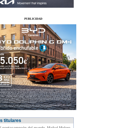
PUBLICIDAD
 titulares
l pentacampeón del mundo, Maikel Melero,