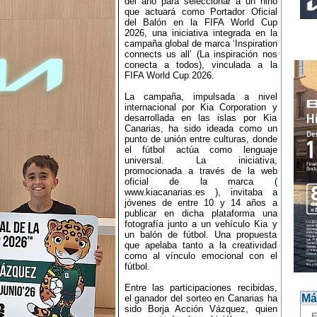
del año para seleccionar a un niño
que actuará como Portador Oficial
del Balón en la FIFA World Cup
2026, una iniciativa integrada en la
campaña global de marca ‘Inspiration
connects us all’ (La inspiración nos
conecta a todos), vinculada a la
FIFA World Cup 2026.
La campaña, impulsada a nivel
internacional por Kia Corporation y
desarrollada en las islas por Kia
Canarias, ha sido ideada como un
punto de unión entre culturas, donde
el fútbol actúa como lenguaje
universal. La iniciativa,
promocionada a través de la web
oficial de la marca (
www.kiacanarias.es ), invitaba a
jóvenes de entre 10 y 14 años a
publicar en dicha plataforma una
fotografía junto a un vehículo Kia y
un balón de fútbol. Una propuesta
que apelaba tanto a la creatividad
como al vínculo emocional con el
fútbol.
Entre las participaciones recibidas,
Más
el ganador del sorteo en Canarias ha
sido Borja Acción Vázquez, quien
-
E