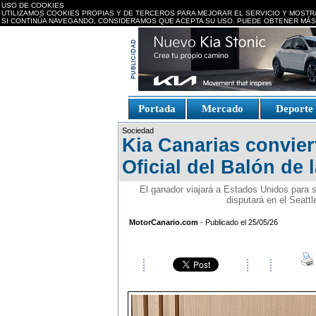
USO DE COOKIES
UTILIZAMOS COOKIES PROPIAS Y DE TERCEROS PARA MEJORAR EL SERVICIO Y MOSTR
SI CONTINÚA NAVEGANDO, CONSIDERAMOS QUE ACEPTA SU USO. PUEDE OBTENER MÁS
replica watches canada
Portada
Mercado
Deport
Fake Watches
replica-
Sociedad
watch.is
Kia Canarias convier
Oficial del Balón de
El ganador viajará a Estados Unidos para sal
disputará en el Seatt
MotorCanario.com
- Publicado el 25/05/26