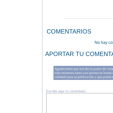
.................................................
COMENTARIOS
No hay com
APORTAR TU COMENT
Agradecemos que nos des tu punto de vista 
todo momento tanto con quienes te leerán c
validado para su publicación y que podrá 
Escribe aquí tu comentario: