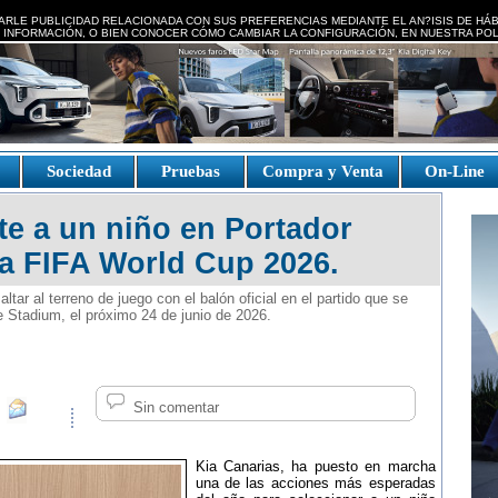
ARLE PUBLICIDAD RELACIONADA CON SUS PREFERENCIAS MEDIANTE EL AN?ISIS DE HÁ
 INFORMACIÓN, O BIEN CONOCER CÓMO CAMBIAR LA CONFIGURACIÓN, EN NUESTRA
POL
e
Sociedad
Pruebas
Compra y Venta
On-Line
te a un niño en Portador
 la FIFA World Cup 2026.
tar al terreno de juego con el balón oficial en el partido que se
le Stadium, el próximo 24 de junio de 2026.
Sin comentar
Kia Canarias, ha puesto en marcha
una de las acciones más esperadas