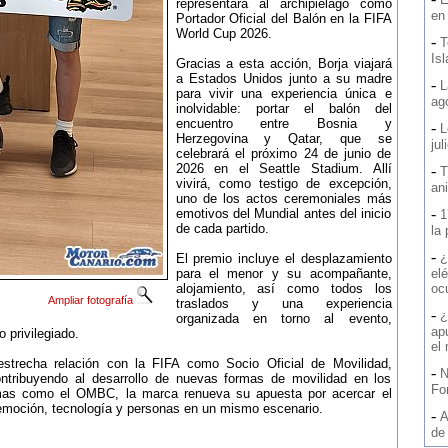
representará al archipiélago como
en
Portador Oficial del Balón en la FIFA
World Cup 2026.
-
T
Is
Gracias a esta acción, Borja viajará
a Estados Unidos junto a su madre
-
L
para vivir una experiencia única e
ag
inolvidable: portar el balón del
encuentro entre Bosnia y
-
L
Herzegovina y Qatar, que se
jul
celebrará el próximo 24 de junio de
2026 en el Seattle Stadium. Allí
-
T
vivirá, como testigo de excepción,
an
uno de los actos ceremoniales más
-
emotivos del Mundial antes del inicio
1
de cada partido.
la
-
¿
El premio incluye el desplazamiento
para el menor y su acompañante,
elé
alojamiento, así como todos los
oc
Ampliar fotografía
traslados y una experiencia
-
¿
organizada en torno al evento,
ap
 privilegiado.
el
strecha relación con la FIFA como Socio Oficial de Movilidad,
-
N
ontribuyendo al desarrollo de nuevas formas de movilidad en los
Fo
amas como el OMBC, la marca renueva su apuesta por acercar el
emoción, tecnología y personas en un mismo escenario.
-
A
de