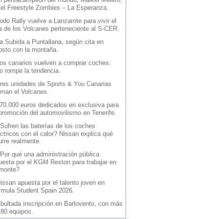
 el Freestyle Zombies – La Esperanza.
odo Rally vuelve a Lanzarote para vivir el
la de los Volcanes perteneciente al S-CER.
a Subida a Puntallana, según cita en
osto con la montaña.
os canarios vuelven a comprar coches:
io rompe la tendencia.
res unidades de Sports & You Canarias
iman el Volcanes.
70.000 euros dedicados en exclusiva para
 promoción del automovilismo en Tenerife.
Sufren las baterías de los coches
ctricos con el calor? Nissan explica qué
urre realmente.
Por qué una administración pública
uesta por el KGM Rexton para trabajar en
 monte?
issan apuesta por el talento joven en
rmula Student Spain 2026.
bultada inscripción en Barlovento, con más
 80 equipos.