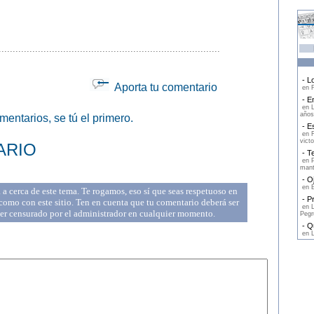
...............................................................................
- Lo
Aporta tu comentario
en F
- En
en L
años
entarios, se tú el primero.
- Es
en F
victo
ARIO
- Te
en P
mant
- Oj
en E
a cerca de este tema. Te rogamos, eso sí que seas respetuoso en
- Pr
omo con este sitio. Ten en cuenta que tu comentario deberá ser
en L
ser censurado por el administrador en cualquier momento.
Pegr
- Qu
en L