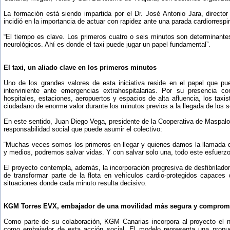
La formación está siendo impartida por el Dr. José Antonio Jara, direc
incidió en la importancia de actuar con rapidez ante una parada cardiorrespir
“El tiempo es clave. Los primeros cuatro o seis minutos son determinante
neurológicos. Ahí es donde el taxi puede jugar un papel fundamental”.
El taxi, un aliado clave en los primeros minutos
Uno de los grandes valores de esta iniciativa reside en el papel que p
interviniente ante emergencias extrahospitalarias. Por su presencia co
hospitales, estaciones, aeropuertos y espacios de alta afluencia, los taxi
ciudadano de enorme valor durante los minutos previos a la llegada de los se
En este sentido, Juan Diego Vega, presidente de la Cooperativa de Maspalo
responsabilidad social que puede asumir el colectivo:
“Muchas veces somos los primeros en llegar y quienes damos la llamada 
y medios, podremos salvar vidas. Y con salvar solo una, todo este esfuerzo
El proyecto contempla, además, la incorporación progresiva de desfibrilado
de transformar parte de la flota en vehículos cardio-protegidos capaces
situaciones donde cada minuto resulta decisivo.
KGM Torres EVX, embajador de una movilidad más segura y comprom
Como parte de su colaboración, KGM Canarias incorpora al proyecto el
como embajador de esta acción social. El modelo representa una propu