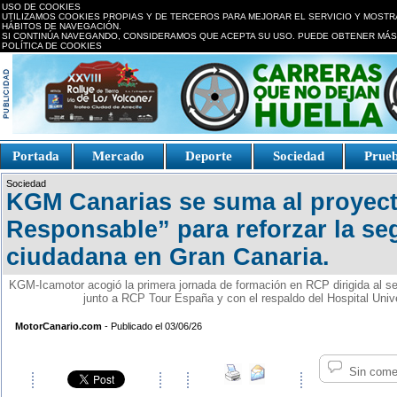
USO DE COOKIES
UTILIZAMOS COOKIES PROPIAS Y DE TERCEROS PARA MEJORAR EL SERVICIO Y MOSTR
HÁBITOS DE NAVEGACIÓN.
SI CONTINÚA NAVEGANDO, CONSIDERAMOS QUE ACEPTA SU USO. PUEDE OBTENER MÁS
POLÍTICA DE COOKIES
replica watches canada
Portada
Mercado
Deporte
Sociedad
Prue
Fake Watches
replica-
Sociedad
watch.is
KGM Canarias se suma al proyect
Responsable” para reforzar la se
ciudadana en Gran Canaria.
KGM-Icamotor acogió la primera jornada de formación en RCP dirigida al sect
junto a RCP Tour España y con el respaldo del Hospital Unive
MotorCanario.com
- Publicado el 03/06/26
Sin come