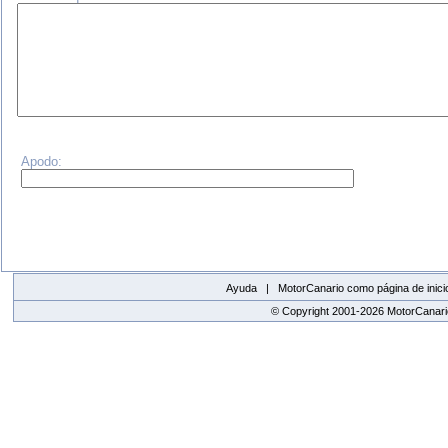
Apodo:
Ayuda |
MotorCanario como página de inici
© Copyright 2001-2026 MotorCanario
replica watches canada