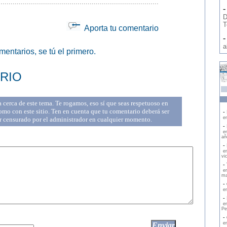
...............................................................................
D
T
Aporta tu comentario
a
entarios, se tú el primero.
RIO
cerca de este tema. Te rogamos, eso sí que seas respetuoso en
mo con este sitio. Ten en cuenta que tu comentario deberá ser
- 
en
r censurado por el administrador en cualquier momento.
- 
en
añ
- 
en
vi
- 
en
ma
- 
en
- 
en
Pe
- 
en