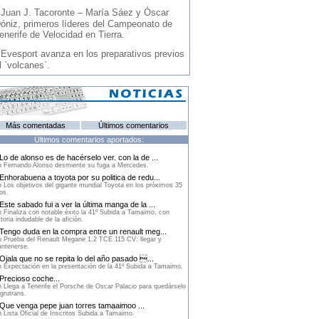
-
Juan J. Tacoronte – María Sáez y Óscar
óniz, primeros líderes del Campeonato de
enerife de Velocidad en Tierra.
-
Evesport avanza en los preparativos previos
l `volcanes`.
Más comentadas
Últimos comentarios
Últimos comentarios aportados:
Lo de alonso es de hacérselo ver. con la de ...
 Fernando Alonso desmiente su fuga a Mercedes.
Enhorabuena a toyota por su politica de redu...
 Los objetivos del gigante mundial Toyota en los próximos 35
os.
Este sabado fui a ver la última manga de la ...
 Finaliza con notable éxito la 41º Subida a Tamaimo, con
ctoria indudable de la afición.
Tengo duda en la compra entre un renault meg...
 Prueba del Renault Megane 1.2 TCE 115 CV: llegar y
ntenerse.
Ojala que no se repita lo del año pasado ...
 Expectación en la presentación de la 41º Subida a Tamaimo.
Precioso coche...
 Llega a Tenerife el Porsche de Oscar Palacio para quedárselo
grutrans.
Que venga pepe juan torres tamaaimoo ...
 Lista Oficial de Inscritos Subida a Tamaimo.