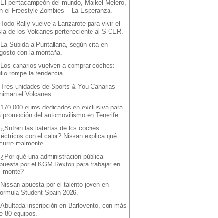
-
El pentacampeón del mundo, Maikel Melero,
n el Freestyle Zombies – La Esperanza.
-
Todo Rally vuelve a Lanzarote para vivir el
sla de los Volcanes perteneciente al S-CER.
-
La Subida a Puntallana, según cita en
gosto con la montaña.
-
Los canarios vuelven a comprar coches:
ulio rompe la tendencia.
-
Tres unidades de Sports & You Canarias
niman el Volcanes.
-
170.000 euros dedicados en exclusiva para
a promoción del automovilismo en Tenerife.
-
¿Sufren las baterías de los coches
léctricos con el calor? Nissan explica qué
curre realmente.
-
¿Por qué una administración pública
puesta por el KGM Rexton para trabajar en
l monte?
-
Nissan apuesta por el talento joven en
ormula Student Spain 2026.
-
Abultada inscripción en Barlovento, con más
e 80 equipos.