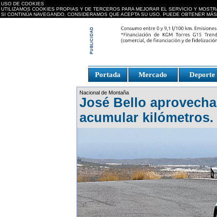
USO DE COOKIES
UTILIZAMOS COOKIES PROPIAS Y DE TERCEROS PARA MEJORAR EL SERVICIO Y MOSTR
SI CONTINÚA NAVEGANDO, CONSIDERAMOS QUE ACEPTA SU USO. PUEDE OBTENER MÁS
replica watches canada
Portada
Mercado
Deport
Fake Watches
replica-
Nacional de Montaña
watch.is
José Bello aprovecha
acumular kilómetros.