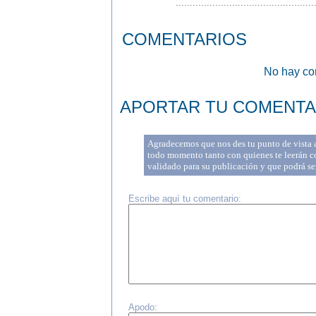
.................................................
COMENTARIOS
No hay com
APORTAR TU COMENTA
Agradecemos que nos des tu punto de vista a 
todo momento tanto con quienes te leerán co
validado para su publicación y que podrá se
Escribe aquí tu comentario:
Apodo: