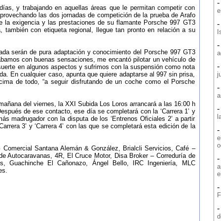
ías, y trabajando en aquellas áreas que le permitan competir con
e
 aprovechando las dos jornadas de competición de la prueba de Arafo
e la exigencia y las prestaciones de su flamante Porsche 997 GT3
también con etiqueta regional, llegue tan pronto en relación a su
I
rada serán de pura adaptación y conocimiento del Porsche 997 GT3
a
abamos con buenas sensaciones, me encantó pilotar un vehículo de
suerte en algunos aspectos y sufrimos con la suspensión como nota
da. En cualquier caso, apunta que quiere adaptarse al 997 sin prisa,
j
cima de todo, “a seguir disfrutando de un coche como el Porsche
a
 mañana del viernes, la XXI Subida Los Loros arrancará a las 16:00 h
 Después de ese contacto, ese día se completará con la ‘Carrera 1’ y
l
más madrugador con la disputa de los ‘Entrenos Oficiales 2’ a partir
 ‘Carrera 3’ y ‘Carrera 4’ con las que se completará esta edición de la
e
o
 Comercial Santana Alemán & González, Brialcli Servicios, Café –
de Autocaravanas, 4R, El Cruce Motor, Disa Broker – Correduría de
ios, Guachinche El Cañonazo, Ángel Bello, IRC Ingeniería, MLC
a
es.
e
F
d