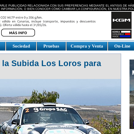
ARLE PUBLICIDAD RELACIONADA CON SUS PREFERENCIAS MEDIANTE EL AN?ISIS DE HÁ
 INFORMACIÓN, O BIEN CONOCER CÓMO CAMBIAR LA CONFIGURACIÓN, EN NUESTRA
POL
e
Sociedad
Pruebas
Compra y Venta
On-Line
 la Subida Los Loros para