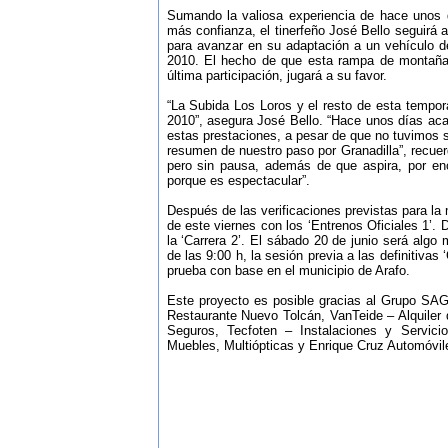
Sumando la valiosa experiencia de hace unos d
más confianza, el tinerfeño José Bello seguirá
para avanzar en su adaptación a un vehículo d
2010. El hecho de que esta rampa de montaña, 
última participación, jugará a su favor.
“La Subida Los Loros y el resto de esta tempo
2010”, asegura José Bello. “Hace unos días ac
estas prestaciones, a pesar de que no tuvimos 
resumen de nuestro paso por Granadilla”, recuer
pero sin pausa, además de que aspira, por en
porque es espectacular”.
Después de las verificaciones previstas para la
de este viernes con los ‘Entrenos Oficiales 1’.
la ‘Carrera 2’. El sábado 20 de junio será algo 
de las 9:00 h, la sesión previa a las definitivas
prueba con base en el municipio de Arafo.
Este proyecto es posible gracias al Grupo SAG
Restaurante Nuevo Tolcán, VanTeide – Alquiler 
Seguros, Tecfoten – Instalaciones y Servic
Muebles, Multiópticas y Enrique Cruz Automóvil