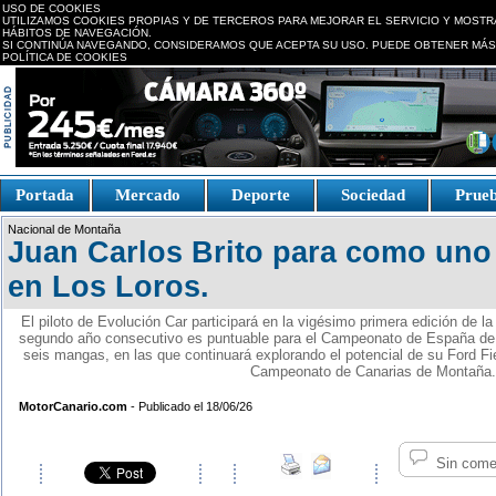
USO DE COOKIES
UTILIZAMOS COOKIES PROPIAS Y DE TERCEROS PARA MEJORAR EL SERVICIO Y MOSTR
HÁBITOS DE NAVEGACIÓN.
SI CONTINÚA NAVEGANDO, CONSIDERAMOS QUE ACEPTA SU USO. PUEDE OBTENER MÁS
POLÍTICA DE COOKIES
replica watches canada
Portada
Mercado
Deporte
Sociedad
Prue
Fake Watches
replica-
Nacional de Montaña
watch.is
Juan Carlos Brito para como uno 
en Los Loros.
El piloto de Evolución Car participará en la vigésimo primera edición de l
segundo año consecutivo es puntuable para el Campeonato de España de M
seis mangas, en las que continuará explorando el potencial de su Ford Fi
Campeonato de Canarias de Montaña.
MotorCanario.com
- Publicado el 18/06/26
Sin come