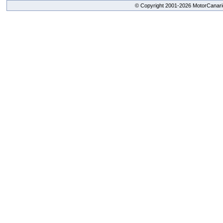
© Copyright 2001-2026 MotorCanario
replica watches canada