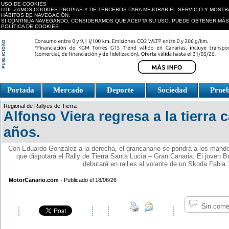
USO DE COOKIES
UTILIZAMOS COOKIES PROPIAS Y DE TERCEROS PARA MEJORAR EL SERVICIO Y MOSTR
HÁBITOS DE NAVEGACIÓN.
SI CONTINÚA NAVEGANDO, CONSIDERAMOS QUE ACEPTA SU USO. PUEDE OBTENER MÁS
POLÍTICA DE COOKIES
replica watches canada
Portada
Mercado
Deporte
Sociedad
Prue
Fake Watches
replica-
Regional de Rallyes de Tierra
watch.is
Alfonso Viera regresa a la tierra c
años.
Con Eduardo González a la derecha, el grancanario se pondrá a los mando
que disputará el Rally de Tierra Santa Lucía – Gran Canaria. El joven B
debutará en rallies al volante de un Skoda Fabia 
MotorCanario.com
- Publicado el 18/06/26
Sin come