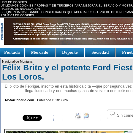
USO DE COOKIES
UTILIZAMOS COOKIES PROPIAS Y DE TERCEROS PARA MEJORAR EL SERVICIO Y MOSTR
HÁBITOS DE NAVEGACIÓN.
SI CONTINÚA NAVEGANDO, CONSIDERAMOS QUE ACEPTA SU USO. PUEDE OBTENER MÁS
POLÍTICA DE COOKIES
replica watches canada
Portada
Mercado
Deporte
Sociedad
Prue
Fake Watches
replica-
Nacional de Montaña
watch.is
Félix Brito y el potente Ford Fies
Los Loros.
El piloto de Febrigar, inscrito en esta histórica cita —que por segunda ve
llega ilusionado y con muchas ganas de volver a competir con
MotorCanario.com
- Publicado el 18/06/26
Sin come