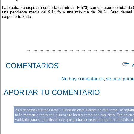
La prueba se disputará sobre la carretera TF-523, con un recorrido total d
una pendiente media del 9,14 % y una máxima del 20 %. Brito deberá 
exigente trazado.
...........................................................................................
COMENTARIOS
Ap
No hay comentarios, se tú el prime
APORTAR TU COMENTARIO
Agradecemos que nos des tu punto de vista a cerca de este tema. Te rogamo
todo momento tanto con quienes te leerán como con este sitio. Ten en cue
validado para su publicación y que podrá ser censurado por el administr