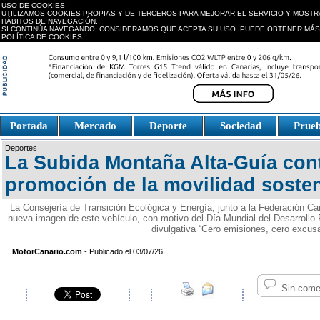
USO DE COOKIES
UTILIZAMOS COOKIES PROPIAS Y DE TERCEROS PARA MEJORAR EL SERVICIO Y MOSTR
HÁBITOS DE NAVEGACIÓN.
SI CONTINÚA NAVEGANDO, CONSIDERAMOS QUE ACEPTA SU USO. PUEDE OBTENER MÁS
POLÍTICA DE COOKIES
replica watches canada
Portada
Mercado
Deporte
Sociedad
Prue
Fake Watches
replica-
Deportes
watch.is
La Subida Montaña Alta-Guía cont
promoción de la movilidad sosten
La Consejería de Transición Ecológica y Energía, junto a la Federación Ca
nueva imagen de este vehículo, con motivo del Día Mundial del Desarrollo 
divulgativa “Cero emisiones, cero excus
MotorCanario.com
- Publicado el 03/07/26
Sin come