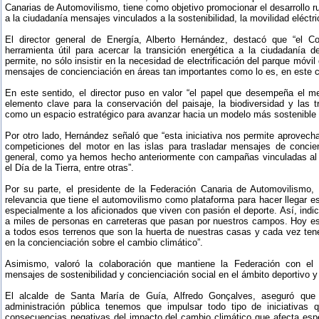
Canarias de Automovilismo, tiene como objetivo promocionar el desarrollo ru
a la ciudadanía mensajes vinculados a la sostenibilidad, la movilidad eléctri
El director general de Energía, Alberto Hernández, destacó que “el 
herramienta útil para acercar la transición energética a la ciudadanía 
permite, no sólo insistir en la necesidad de electrificación del parque móvi
mensajes de concienciación en áreas tan importantes como lo es, en este cas
En este sentido, el director puso en valor “el papel que desempeña el m
elemento clave para la conservación del paisaje, la biodiversidad y las t
como un espacio estratégico para avanzar hacia un modelo más sostenible y 
Por otro lado, Hernández señaló que “esta iniciativa nos permite aprovecha
competiciones del motor en las islas para trasladar mensajes de concie
general, como ya hemos hecho anteriormente con campañas vinculadas al D
el Día de la Tierra, entre otras”.
Por su parte, el presidente de la Federación Canaria de Automovilismo,
relevancia que tiene el automovilismo como plataforma para hacer llegar e
especialmente a los aficionados que viven con pasión el deporte. Así, ind
a miles de personas en carreteras que pasan por nuestros campos. Hoy 
a todos esos terrenos que son la huerta de nuestras casas y cada vez te
en la concienciación sobre el cambio climático”.
Asimismo, valoró la colaboración que mantiene la Federación con el 
mensajes de sostenibilidad y concienciación social en el ámbito deportivo y
El alcalde de Santa María de Guía, Alfredo Gonçalves, aseguró qu
administración pública tenemos que impulsar todo tipo de iniciativas
consecuencias negativas del impacto del cambio climático que afecta espe