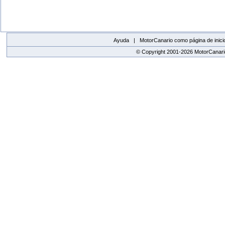
Ayuda |
MotorCanario como página de inici
© Copyright 2001-2026 MotorCanario
replica watches canada