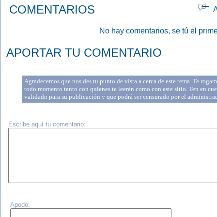
COMENTARIOS
Ap
No hay comentarios, se tú el prime
APORTAR TU COMENTARIO
Agradecemos que nos des tu punto de vista a cerca de este tema. Te rogamo
todo momento tanto con quienes te leerán como con este sitio. Ten en cue
validado para su publicación y que podrá ser censurado por el administr
Escribe aquí tu comentario:
Apodo: