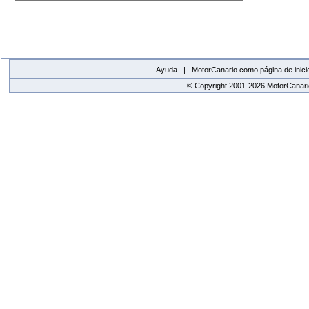
Ayuda |
MotorCanario como página de inici
© Copyright 2001-2026 MotorCanario
replica watches canada