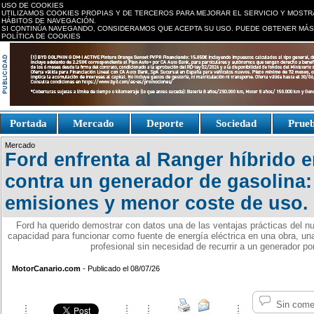
USO DE COOKIES
UTILIZAMOS COOKIES PROPIAS Y DE TERCEROS PARA MEJORAR EL SERVICIO Y MOSTR
HÁBITOS DE NAVEGACIÓN.
SI CONTINÚA NAVEGANDO, CONSIDERAMOS QUE ACEPTA SU USO. PUEDE OBTENER MÁS
POLÍTICA DE COOKIES
replica watches canada
Portada
Mercado
Deporte
Sociedad
Prue
Fake Watches
replica-
Mercado
watch.is
Ford enfrenta al Ranger híbrido 
contra un generador de gasolina
emisiones y menor coste de uso.
Ford ha querido demostrar con datos una de las ventajas prácticas del n
capacidad para funcionar como fuente de energía eléctrica en una obra, una
profesional sin necesidad de recurrir a un generador por
MotorCanario.com
- Publicado el 08/07/26
Sin come