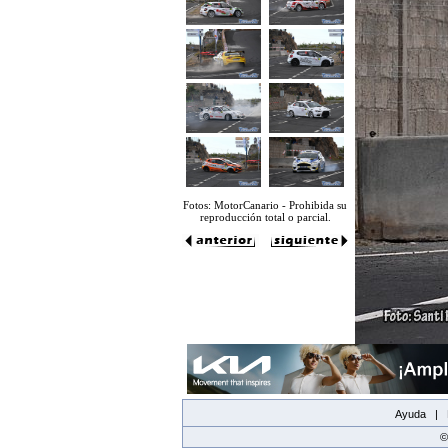
Fotos: MotorCanario - Prohibida su
reproducción total o parcial.
Ayuda |
©