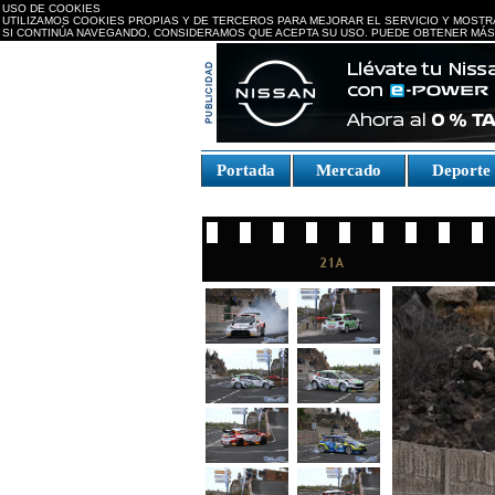
USO DE COOKIES
UTILIZAMOS COOKIES PROPIAS Y DE TERCEROS PARA MEJORAR EL SERVICIO Y MOSTR
SI CONTINÚA NAVEGANDO, CONSIDERAMOS QUE ACEPTA SU USO. PUEDE OBTENER MÁS
replica watches canada
Portada
Mercado
Deport
Fake Watches