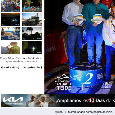
Fotos: MotorCanario - Prohibida su
reproducción total o parcial.
Ayuda |
MotorCanario como página de inicio