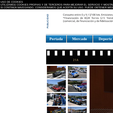
USO DE COOKIES
UTILIZAMOS COOKIES PROPIAS Y DE TERCEROS PARA MEJORAR EL SERVICIO Y MOSTR
SI CONTINÚA NAVEGANDO, CONSIDERAMOS QUE ACEPTA SU USO. PUEDE OBTENER MÁS
replica watches canada
Portada
Mercado
Deport
Fake Watches