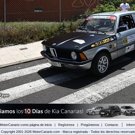
|
MotorCanario como página de inicio
|
Regístrese
|
Pregúntenos
|
Contacto
Inform
 Copyright 2001-2026 MotorCanario.com - Marca registrada - Todos los derechos reservad