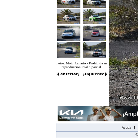
Fotos: MotorCanario - Prohibida su
reproducción total o parcial.
Ayuda |
©