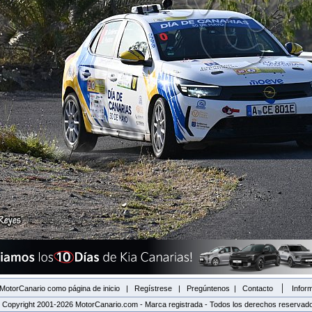
|
MotorCanario como página de inicio
|
Regístrese
|
Pregúntenos
|
Contacto
Inform
 Copyright 2001-2026 MotorCanario.com - Marca registrada - Todos los derechos reservad