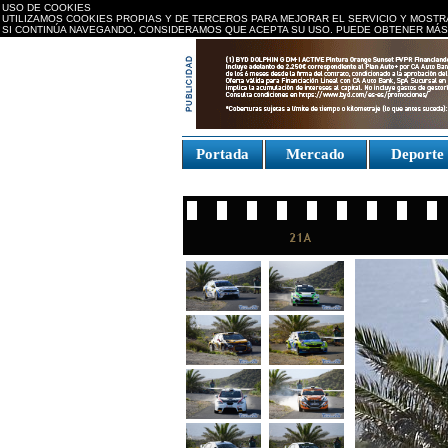
USO DE COOKIES
UTILIZAMOS COOKIES PROPIAS Y DE TERCEROS PARA MEJORAR EL SERVICIO Y MOSTR
SI CONTINÚA NAVEGANDO, CONSIDERAMOS QUE ACEPTA SU USO. PUEDE OBTENER MÁS
replica watches canada
Portada
Mercado
Deport
Fake Watches