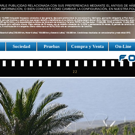
ARLE PUBLICIDAD RELACIONADA CON SUS PREFERENCIAS MEDIANTE EL AN?ISIS DE HÁ
 INFORMACIÓN, O BIEN CONOCER CÓMO CAMBIAR LA CONFIGURACIÓN, EN NUESTRA
POL
e
Sociedad
Pruebas
Compra y Venta
On-Line