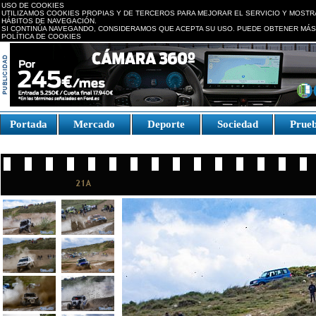
USO DE COOKIES
UTILIZAMOS COOKIES PROPIAS Y DE TERCEROS PARA MEJORAR EL SERVICIO Y MOSTR
HÁBITOS DE NAVEGACIÓN.
SI CONTINÚA NAVEGANDO, CONSIDERAMOS QUE ACEPTA SU USO. PUEDE OBTENER MÁS
POLÍTICA DE COOKIES
replica watches canada
Portada
Mercado
Deporte
Sociedad
Prue
Fake Watches