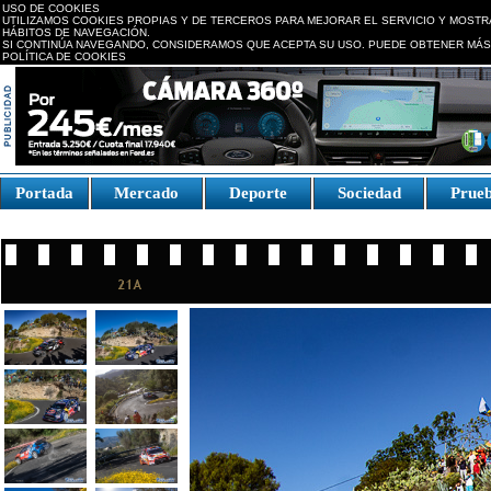
USO DE COOKIES
UTILIZAMOS COOKIES PROPIAS Y DE TERCEROS PARA MEJORAR EL SERVICIO Y MOSTR
HÁBITOS DE NAVEGACIÓN.
SI CONTINÚA NAVEGANDO, CONSIDERAMOS QUE ACEPTA SU USO. PUEDE OBTENER MÁS
POLÍTICA DE COOKIES
replica watches canada
Portada
Mercado
Deporte
Sociedad
Prue
Fake Watches