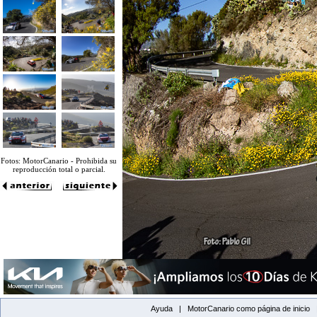
Fotos: MotorCanario - Prohibida su
reproducción total o parcial.
Ayuda |
MotorCanario como página de inicio