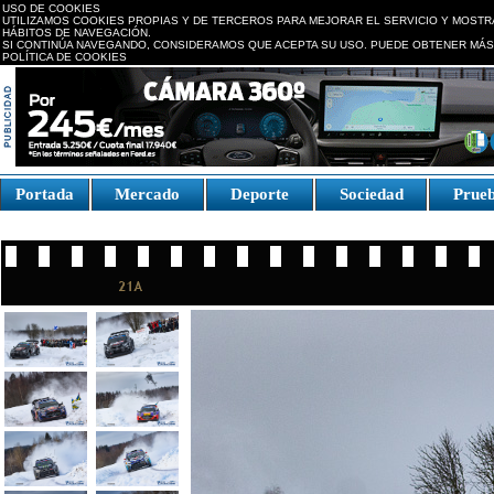
USO DE COOKIES
UTILIZAMOS COOKIES PROPIAS Y DE TERCEROS PARA MEJORAR EL SERVICIO Y MOSTR
HÁBITOS DE NAVEGACIÓN.
SI CONTINÚA NAVEGANDO, CONSIDERAMOS QUE ACEPTA SU USO. PUEDE OBTENER MÁS
POLÍTICA DE COOKIES
replica watches canada
Portada
Mercado
Deporte
Sociedad
Prue
Fake Watches