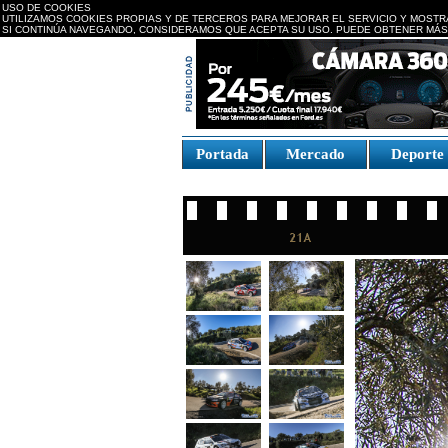
USO DE COOKIES
UTILIZAMOS COOKIES PROPIAS Y DE TERCEROS PARA MEJORAR EL SERVICIO Y MOSTR
SI CONTINÚA NAVEGANDO, CONSIDERAMOS QUE ACEPTA SU USO. PUEDE OBTENER MÁS
replica watches canada
Portada
Mercado
Deport
Fake Watches