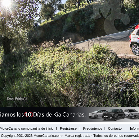
|
MotorCanario como página de inicio
|
Regístrese
|
Pregúntenos
|
Contacto
Inform
 Copyright 2001-2026 MotorCanario.com - Marca registrada - Todos los derechos reservad