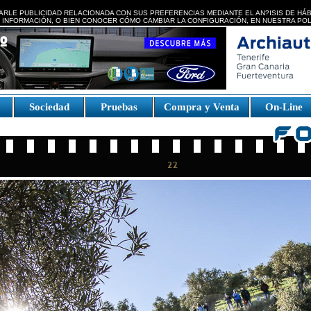
ARLE PUBLICIDAD RELACIONADA CON SUS PREFERENCIAS MEDIANTE EL AN?ISIS DE HÁ
 INFORMACIÓN, O BIEN CONOCER CÓMO CAMBIAR LA CONFIGURACIÓN, EN NUESTRA
POL
e
Sociedad
Pruebas
Compra y Venta
On-Line