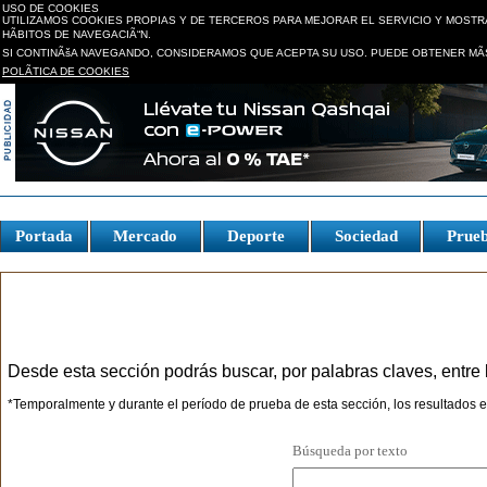
USO DE COOKIES
UTILIZAMOS COOKIES PROPIAS Y DE TERCEROS PARA MEJORAR EL SERVICIO Y MOSTR
HÃBITOS DE NAVEGACIÃ“N.
SI CONTINÃšA NAVEGANDO, CONSIDERAMOS QUE ACEPTA SU USO. PUEDE OBTENER MÃS
POLÃTICA DE COOKIES
replica watches canada
Portada
Mercado
Deporte
Sociedad
Prue
Fake Watches
Desde esta sección podrás buscar, por palabras claves, entre 
*Temporalmente y durante el período de prueba de esta sección, los resultados e
Búsqueda por texto