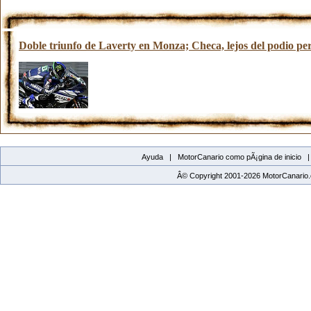
Doble triunfo de Laverty en Monza; Checa, lejos del podio pero
Ayuda |
MotorCanario como pÃ¡gina de inicio
Â© Copyright 2001-2026 MotorCanario.