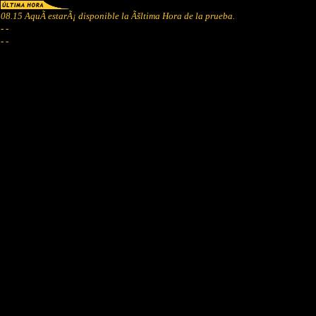
08.15 AquÃ­ estarÃ¡ disponible la Ãšltima Hora de la prueba.
- -
- -