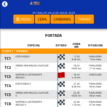
35º RALLYE VILLA DE ADEJE 2026
MENU
CERA
CANARIAS
TRAMO
PORTADA
HORA
ESPECIAL
ESTADO
SITUACION
KM
ETAPA 1 - VIERNES
COSTA ADEJE I
17:55
FINALIZADO
TC1
8,36 km.
73 en meta
ARONA-SAN MIGUEL-VILAFLOR
18:45
FINALIZADO
TC2
I
19,65 km.
71 en meta
KARTING CLUB TENERIFE
19:45
CANCELADO
TC3
RECALVI I
4,10 km.
COSTA ADEJE II
21:40
FINALIZADO
TC4
8,36 km.
69 en meta
ARONA-SAN MIGUEL-VILAFLOR
22:30
FINALIZADO
TC5
II
19,65 km.
68 en meta
KARTING CLUB TENERIFE
23:30
FINALIZADO
TC6
RECALVI II
1,79 km.
67 en meta