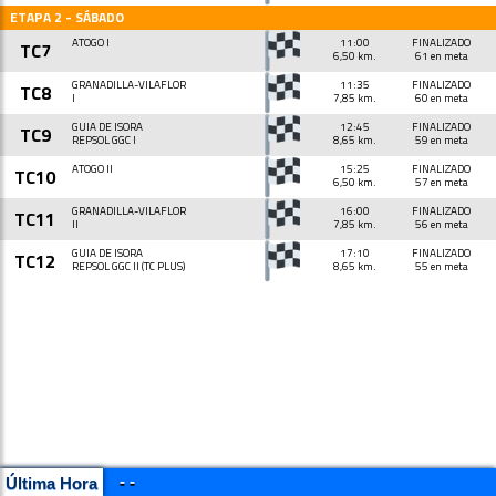
ETAPA 2 - SÁBADO
ATOGO I
11:00
FINALIZADO
TC7
6,50 km.
61 en meta
GRANADILLA-VILAFLOR
11:35
FINALIZADO
TC8
I
7,85 km.
60 en meta
GUIA DE ISORA
12:45
FINALIZADO
TC9
REPSOL GGC I
8,65 km.
59 en meta
ATOGO II
15:25
FINALIZADO
TC10
6,50 km.
57 en meta
GRANADILLA-VILAFLOR
16:00
FINALIZADO
TC11
II
7,85 km.
56 en meta
GUIA DE ISORA
17:10
FINALIZADO
TC12
REPSOL GGC II (TC PLUS)
8,65 km.
55 en meta
- -
Última Hora