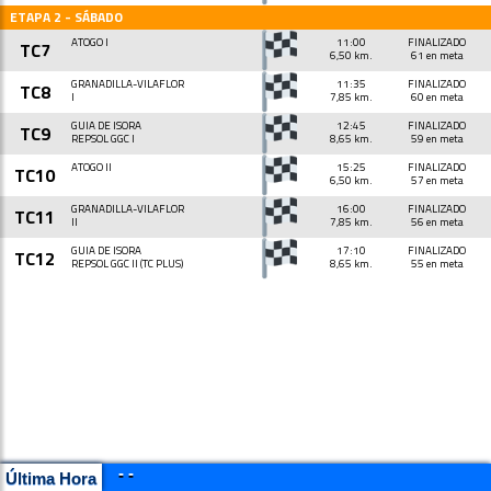
ETAPA 2 - SÁBADO
ATOGO I
11:00
FINALIZADO
TC7
6,50 km.
61 en meta
GRANADILLA-VILAFLOR
11:35
FINALIZADO
TC8
I
7,85 km.
60 en meta
GUIA DE ISORA
12:45
FINALIZADO
TC9
REPSOL GGC I
8,65 km.
59 en meta
ATOGO II
15:25
FINALIZADO
TC10
6,50 km.
57 en meta
GRANADILLA-VILAFLOR
16:00
FINALIZADO
TC11
II
7,85 km.
56 en meta
GUIA DE ISORA
17:10
FINALIZADO
TC12
REPSOL GGC II (TC PLUS)
8,65 km.
55 en meta
- -
Última Hora