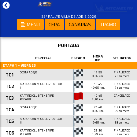
35º RALLYE VILLA DE ADEJE 2026
MENU
CERA
CANARIAS
TRAMO
PORTADA
HORA
ESPECIAL
ESTADO
SITUACION
KM
ETAPA 1 - VIERNES
COSTA ADEJE I
17:55
FINALIZADO
TC1
8,36 km.
73 en meta
ARONA-SAN MIGUEL-VILAFLOR
18:45
FINALIZADO
TC2
I
19,65 km.
71 en meta
KARTING CLUB TENERIFE
19:45
CANCELADO
TC3
RECALVI I
4,10 km.
COSTA ADEJE II
21:40
FINALIZADO
TC4
8,36 km.
69 en meta
ARONA-SAN MIGUEL-VILAFLOR
22:30
FINALIZADO
TC5
II
19,65 km.
68 en meta
KARTING CLUB TENERIFE
23:30
FINALIZADO
TC6
RECALVI II
1,79 km.
67 en meta