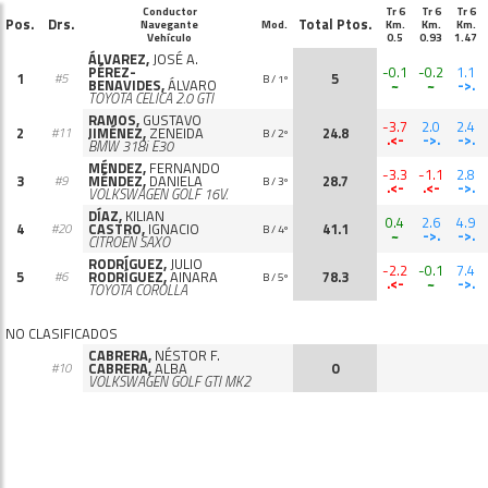
Conductor
Tr 6
Tr 6
Tr 6
Pos.
Drs.
Total Ptos.
Navegante
Mod.
Km.
Km.
Km.
Vehículo
0.5
0.93
1.47
ÁLVAREZ,
JOSÉ A.
PÉREZ-
-0.1
-0.2
1.1
1
5
#5
B / 1º
BENAVIDES,
ÁLVARO
~
~
->.
TOYOTA CELICA 2.0 GTI
RAMOS,
GUSTAVO
-3.7
2.0
2.4
2
JIMÉNEZ,
ZENEIDA
24.8
#11
B / 2º
.<-
->.
->.
BMW 318i E30
MÉNDEZ,
FERNANDO
-3.3
-1.1
2.8
3
MÉNDEZ,
DANIELA
28.7
#9
B / 3º
.<-
.<-
->.
VOLKSWAGEN GOLF 16V.
DÍAZ,
KILIAN
0.4
2.6
4.9
4
CASTRO,
IGNACIO
41.1
#20
B / 4º
~
->.
->.
CITROËN SAXO
RODRÍGUEZ,
JULIO
-2.2
-0.1
7.4
5
RODRÍGUEZ,
AINARA
78.3
#6
B / 5º
.<-
~
->.
TOYOTA COROLLA
NO CLASIFICADOS
CABRERA,
NÉSTOR F.
CABRERA,
ALBA
0
#10
VOLKSWAGEN GOLF GTI MK2