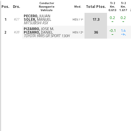
Conductor
Tr 2
Tr 2
Pos.
Drs.
Total Ptos.
Navegante
Mod.
Km.
Km.
Vehículo
0.613
1.617
PECERO,
JULIAN
0.2
0.2
1
SOLER,
MANUEL
17.3
#27
HEV / 1º
~
~
MITSUBISHI ASX
PIZARRO,
JOSE M.
-0.1
1.4
2
PIZARRO,
DANIEL
36
#28
HEV / 2º
~
->.
TOYOTA YARIS GR SPORT 130H