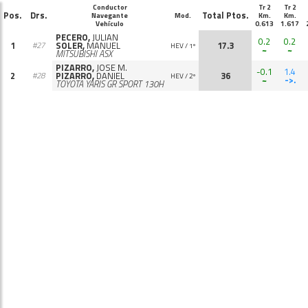
Conductor
Tr 2
Tr 2
Pos.
Drs.
Total Ptos.
Navegante
Mod.
Km.
Km.
Vehículo
0.613
1.617
PECERO,
JULIAN
0.2
0.2
1
SOLER,
MANUEL
17.3
#27
HEV / 1º
~
~
MITSUBISHI ASX
PIZARRO,
JOSE M.
-0.1
1.4
2
PIZARRO,
DANIEL
36
#28
HEV / 2º
~
->.
TOYOTA YARIS GR SPORT 130H