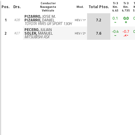
Conductor
Tr 3
Tr 3
T
Pos.
Drs.
Total Ptos.
Navegante
Mod.
Km.
Km.
Vehículo
4.45
4.735
5
PIZARRO,
JOSE M.
0.1
0.0
1
PIZARRO,
DANIEL
7.2
#28
HEV / 1º
~
=
TOYOTA YARIS GR SPORT 130H
PECERO,
JULIAN
-0.4
-0.7
2
SOLER,
MANUEL
7.6
#27
HEV / 2º
~
.<-
MITSUBISHI ASX