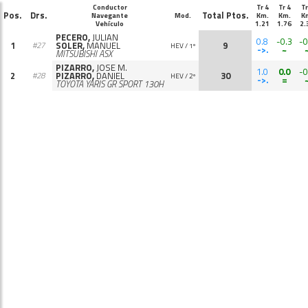
Conductor
Tr 4
Tr 4
Tr
Pos.
Drs.
Total Ptos.
Navegante
Mod.
Km.
Km.
K
Vehículo
1.21
1.76
2.
PECERO,
JULIAN
0.8
-0.3
-0
1
SOLER,
MANUEL
9
#27
HEV / 1º
->.
~
MITSUBISHI ASX
PIZARRO,
JOSE M.
1.0
0.0
-0
2
PIZARRO,
DANIEL
30
#28
HEV / 2º
->.
=
TOYOTA YARIS GR SPORT 130H