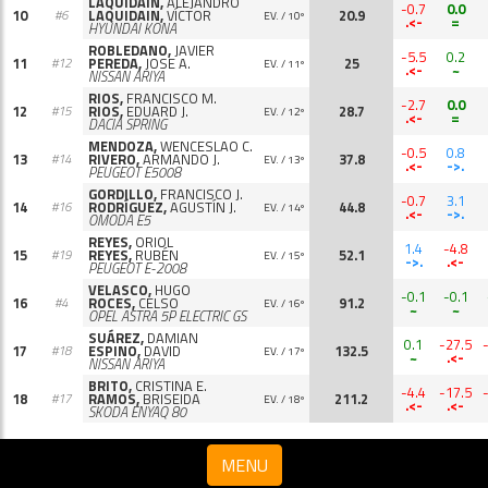
LAQUIDAIN,
ALEJANDRO
-0.7
0.0
10
LAQUIDAIN,
VÍCTOR
20.9
#6
EV. / 10º
.<-
=
HYUNDAI KONA
ROBLEDANO,
JAVIER
-5.5
0.2
11
PEREDA,
JOSE A.
25
#12
EV. / 11º
.<-
~
NISSAN ARIYA
RIOS,
FRANCISCO M.
-2.7
0.0
12
RIOS,
EDUARD J.
28.7
#15
EV. / 12º
.<-
=
DACIA SPRING
MENDOZA,
WENCESLAO C.
-0.5
0.8
13
RIVERO,
ARMANDO J.
37.8
#14
EV. / 13º
.<-
->.
PEUGEOT E5008
GORDILLO,
FRANCISCO J.
-0.7
3.1
14
RODRÍGUEZ,
AGUSTÍN J.
44.8
#16
EV. / 14º
.<-
->.
OMODA E5
REYES,
ORIOL
1.4
-4.8
15
REYES,
RUBÉN
52.1
#19
EV. / 15º
->.
.<-
PEUGEOT E-2008
VELASCO,
HUGO
-0.1
-0.1
16
ROCES,
CELSO
91.2
#4
EV. / 16º
~
~
OPEL ASTRA 5P ELECTRIC GS
SUÁREZ,
DAMIAN
0.1
-27.5
17
ESPINO,
DAVID
132.5
#18
EV. / 17º
~
.<-
NISSAN ARIYA
BRITO,
CRISTINA E.
-4.4
-17.5
18
RAMOS,
BRISEIDA
211.2
#17
EV. / 18º
.<-
.<-
SKODA ENYAQ 80
MENU