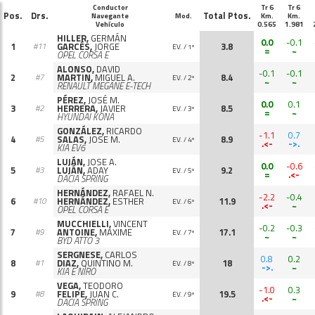
Conductor
Tr 6
Tr 6
Pos.
Drs.
Total Ptos.
Navegante
Mod.
Km.
Km.
Vehículo
0.565
1.981
HILLER,
GERMÁN
0.0
-0.1
1
GARCÉS,
JORGE
3.8
#11
EV. / 1º
=
~
OPEL CORSA E
ALONSO,
DAVID
-0.1
-0.1
2
MARTIN,
MIGUEL A.
8.4
#7
EV. / 2º
~
~
RENAULT MEGANE E-TECH
PÉREZ,
JOSÉ M.
0.0
0.1
3
HERRERA,
JAVIER
8.5
#2
EV. / 3º
=
~
HYUNDAI KONA
GONZÁLEZ,
RICARDO
-1.1
0.7
4
SALAS,
JOSE M.
8.9
#5
EV. / 4º
.<-
->.
KIA EV6
LUJÁN,
JOSE A.
0.0
-0.6
5
LUJÁN,
ADAY
9.2
#3
EV. / 5º
=
.<-
DACIA SPRING
HERNÁNDEZ,
RAFAEL N.
-2.2
-0.4
6
HERNÁNDEZ,
ESTHER
11.9
#10
EV. / 6º
.<-
~
OPEL CORSA E
MUCCHIELLI,
VINCENT
-0.2
-0.3
7
ANTOINE,
MAXIME
17.1
#9
EV. / 7º
~
~
BYD ATTO 3
SERGNESE,
CARLOS
0.8
0.2
8
DIAZ,
QUINTINO M.
18
#1
EV. / 8º
->.
~
KIA E NIRO
VEGA,
TEODORO
-1.0
0.3
9
FELIPE,
JUAN C.
19.5
#8
EV. / 9º
.<-
~
DACIA SPRING