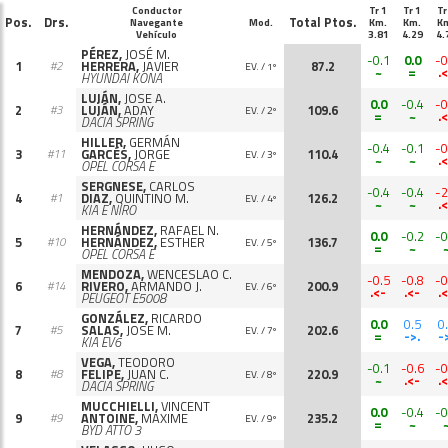
Conductor
Tr 1
Tr 1
Tr
Pos.
Drs.
Total Ptos.
Navegante
Mod.
Km.
Km.
K
Vehículo
3.81
4.29
4.
PÉREZ,
JOSÉ M.
-0.1
0.0
-0
1
HERRERA,
JAVIER
87.2
#2
EV. / 1º
~
=
.
HYUNDAI KONA
LUJÁN,
JOSE A.
0.0
-0.4
-0
2
LUJÁN,
ADAY
109.6
#3
EV. / 2º
=
~
.
DACIA SPRING
HILLER,
GERMÁN
-0.4
-0.1
-0
3
GARCÉS,
JORGE
110.4
#11
EV. / 3º
~
~
.
OPEL CORSA E
SERGNESE,
CARLOS
-0.4
-0.4
-2
4
DIAZ,
QUINTINO M.
126.2
#1
EV. / 4º
~
~
.
KIA E NIRO
HERNÁNDEZ,
RAFAEL N.
0.0
-0.2
-0
5
HERNÁNDEZ,
ESTHER
136.7
#10
EV. / 5º
=
~
OPEL CORSA E
MENDOZA,
WENCESLAO C.
-0.5
-0.8
-0
6
RIVERO,
ARMANDO J.
200.9
#14
EV. / 6º
.<-
.<-
.
PEUGEOT E5008
GONZÁLEZ,
RICARDO
0.0
0.5
0
7
SALAS,
JOSE M.
202.6
#5
EV. / 7º
=
->.
-
KIA EV6
VEGA,
TEODORO
-0.1
-0.6
-0
8
FELIPE,
JUAN C.
220.9
#8
EV. / 8º
~
.<-
.
DACIA SPRING
MUCCHIELLI,
VINCENT
0.0
-0.4
-0
9
ANTOINE,
MAXIME
235.2
#9
EV. / 9º
=
~
BYD ATTO 3