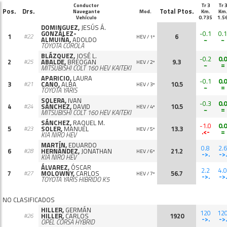
Conductor
Tr 3
Tr 
Pos.
Drs.
Total Ptos.
Navegante
Mod.
Km.
Km
Vehículo
0.735
1.5
DOMINGUEZ,
JESÚS Á.
GONZÁLEZ-
-0.1
0.1
1
6
#22
HEV / 1º
ALMUIÑA,
ADOLDO
~
~
TOYOTA COROLA
BLÁZQUEZ,
JOSÉ L.
-0.2
0.0
2
ABALDE,
BREOGAN
9.3
#25
HEV / 2º
~
=
MITSUBISHI COLT 160 HEV KAITEKI
APARICIO,
LAURA
-0.1
0.0
3
CANO,
ALBA
10.5
#21
HEV / 3º
~
=
TOYOTA YARIS
SOLERA,
IVAN
-0.3
0.0
4
SÁNCHEZ,
DAVID
10.5
#24
HEV / 4º
~
=
MITSUBISHI COLT 160 HEV KAITEKI
SÁNCHEZ,
RAQUEL M.
-1.0
0.0
5
SOLER,
MANUEL
13.3
#23
HEV / 5º
.<-
=
KIA NIRO HEV
MARTÍN,
EDUARDO
0.8
2.6
6
HERNÁNDEZ,
JONATHAN
21.2
#28
HEV / 6º
->.
->.
KIA NIRO HEV
ÁLVAREZ,
ÓSCAR
2.2
4.0
7
MOLOWNY,
CARLOS
56.7
#27
HEV / 7º
->.
->.
TOYOTA YARIS HIBRIDO K5
NO CLASIFICADOS
HILLER,
GERMÁN
120
12
HILLER,
CARLOS
1920
#26
->.
->.
OPEL CORSA HYBRID