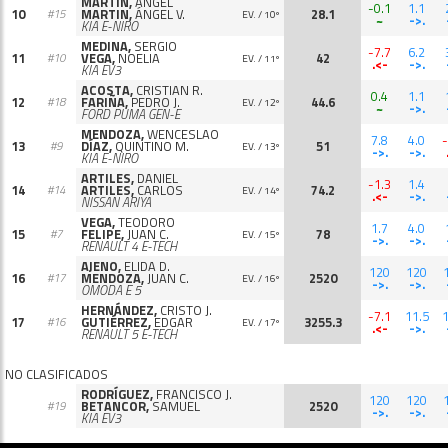
MARTÍN,
ÁNGEL
-0.1
1.1
10
MARTIN,
ÁNGEL V.
28.1
#15
EV. / 10º
~
->.
KIA E-NIRO
MEDINA,
SERGIO
-7.7
6.2
11
VEGA,
NOELIA
42
#10
EV. / 11º
.<-
->.
KIA EV3
ACOSTA,
CRISTIAN R.
0.4
1.1
12
FARIÑA,
PEDRO J.
44.6
#18
EV. / 12º
~
->.
FORD PUMA GEN-E
MENDOZA,
WENCESLAO
7.8
4.0
-
13
DÍAZ,
QUINTINO M.
51
#9
EV. / 13º
->.
->.
KIA E-NIRO
ARTILES,
DANIEL
-1.3
1.4
14
ARTILES,
CARLOS
74.2
#14
EV. / 14º
.<-
->.
NISSAN ARIYA
VEGA,
TEODORO
1.7
4.0
15
FELIPE,
JUAN C.
78
#7
EV. / 15º
->.
->.
RENAULT 4 E-TECH
AJENO,
ELIDA D.
120
120
16
MENDOZA,
JUAN C.
2520
#17
EV. / 16º
->.
->.
OMODA E 5
HERNÁNDEZ,
CRISTO J.
-7.1
11.5
1
17
GUTIÉRREZ,
EDGAR
3255.3
#16
EV. / 17º
.<-
->.
RENAULT 5 E-TECH
NO CLASIFICADOS
RODRÍGUEZ,
FRANCISCO J.
120
120
BETANCOR,
SAMUEL
2520
#19
->.
->.
KIA EV3