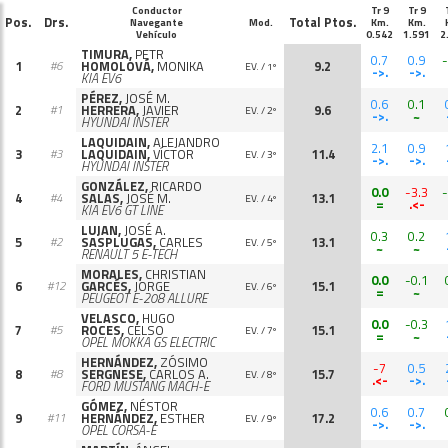
Conductor
Tr 9
Tr 9
Pos.
Drs.
Total Ptos.
Navegante
Mod.
Km.
Km.
Vehículo
0.542
1.591
2
TIMURA,
PETR
0.7
0.9
-
1
HOMOLOVÁ,
MONIKA
9.2
#6
EV. / 1º
->.
->.
KIA EV6
PÉREZ,
JOSÉ M.
0.6
0.1
2
HERRERA,
JAVIER
9.6
#1
EV. / 2º
->.
~
HYUNDAI INSTER
LAQUIDAIN,
ALEJANDRO
2.1
0.9
3
LAQUIDAIN,
VÍCTOR
11.4
#3
EV. / 3º
->.
->.
HYUNDAI INSTER
GONZÁLEZ,
RICARDO
0.0
-3.3
-
4
SALAS,
JOSÉ M.
13.1
#4
EV. / 4º
=
.<-
KIA EV6 GT LINE
LUJAN,
JOSÉ A.
0.3
0.2
5
SASPLUGAS,
CARLES
13.1
#2
EV. / 5º
~
~
RENAULT 5 E-TECH
MORALES,
CHRISTIAN
0.0
-0.1
6
GARCÉS,
JORGE
15.1
#12
EV. / 6º
=
~
PEUGEOT E-208 ALLURE
VELASCO,
HUGO
0.0
-0.3
7
ROCES,
CELSO
15.1
#5
EV. / 7º
=
~
OPEL MOKKA GS ELECTRIC
HERNÁNDEZ,
ZÓSIMO
-7
0.5
8
SERGNESE,
CARLOS A.
15.7
#8
EV. / 8º
.<-
->.
FORD MUSTANG MACH-E
GÓMEZ,
NÉSTOR
0.6
0.7
9
HERNÁNDEZ,
ESTHER
17.2
#11
EV. / 9º
->.
->.
OPEL CORSA-E