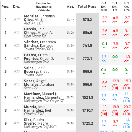
Conductor
Tr 1
Tr 1
Tr 1
Pos.
Drs.
Total Ptos.
Navegante
Mod.
Km.
Km.
Km.
Vehículo
0.88
1.9
2.74
Morales,
Christian
-2.2
-4.8
-2.7
1
Oliva,
María J.
573.2
#17
S / 1º
.<-
.<-
.<-
Audi A4 1.8T
Garcés,
Lolo
-2.6
-4.8
-3.1
2
Chinea,
Miguel A.
634.6
#11
S / 2º
.<-
.<-
.<-
Opel Manta Gsi
Sánchez,
Francisco
-0.1
-3.8
-3.7
3
Sánchez,
Dámaso
741.5
#23
S / 3º
~
.<-
.<-
Toyota Starlet EP81
Castro,
Cristo
1.5
0.0
-1.3
4
Fuentes,
Oliver D.
772.1
#31
S / 4º
->.
=
.<-
Volkswagen Polo
Salas,
Juan C.
0.4
0.0
-0.1
5
Becerra,
Eliseo
869.6
#30
S / 5º
~
=
~
Toyota Celica
Socas,
Ángel
-12.8
-15.3
-6.6
6
Morales,
Abrahan
966.6
.<-
.<-
#15
S / 6º
.<-
Seat 127
(10)
(10)
Martínez,
Manuel J.
11
7.3
9.7
7
Hernández,
Clemente
1521.9
->.
#33
S / 7º
->.
->.
Volkswagen Polo Coupe GT
(10)
Murcia,
Jose J.
-13
-18.8
-20.7
8
Hernández,
Joel
1710.7
.<-
.<-
.<-
#32
S / 8º
Citroën GS X2
(10)
(10)
(10)
Díaz,
Rubén
11.4
2.7
-3.7
9
Siverio,
Pedro
1725.2
->.
#36
S / 9º
->.
.<-
Volkswagen Golf MK3
(10)