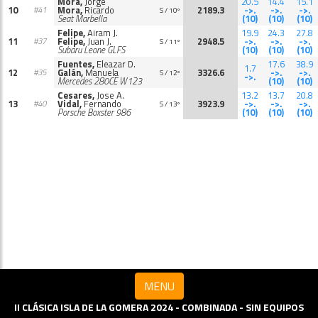
Mora,
Jorge
20.5
14.4
15.1
10
Mora,
Ricardo
2189.3
->.
->.
->.
#41
S / 10º
Seat Marbella
(10)
(10)
(10)
Felipe,
Airam J.
19.9
24.3
27.8
11
Felipe,
Juan J.
2948.5
->.
->.
->.
#37
S / 11º
Subaru Leone GLFS
(10)
(10)
(10)
Fuentes,
Eleazar D.
17.6
38.9
1.7
12
Galán,
Manuela
3326.6
->.
->.
#35
S / 12º
->.
Mercedes 280CE W123
(10)
(10)
Cesares,
Jose A.
13.2
13.7
20.8
13
Vidal,
Fernando
3923.9
->.
->.
->.
#40
S / 13º
Porsche Boxster 986
(10)
(10)
(10)
MENU
II CLÁSICA ISLA DE LA GOMERA 2024 - COMBINADA - SIN EQUIPOS