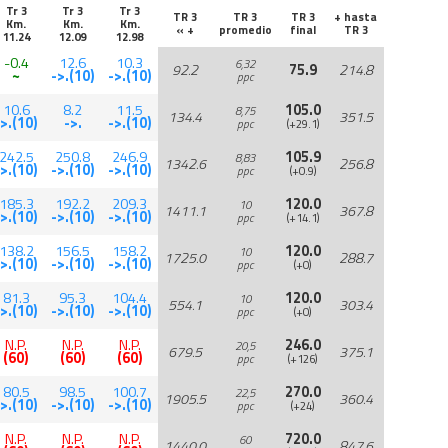
Tr 3
Tr 3
Tr 3
TR 3
TR 3
TR 3
+ hasta
Km.
Km.
Km.
« +
promedio
final
TR 3
11.24
12.09
12.98
-0.4
12.6
10.3
6,32
92.2
75.9
214.8
~
->.(10)
->.(10)
ppc
10.6
8.2
11.5
105.0
8,75
134.4
351.5
->.(10)
->.
->.(10)
ppc
(+29.1)
242.5
250.8
246.9
105.9
8,83
1342.6
256.8
->.(10)
->.(10)
->.(10)
ppc
(+0.9)
185.3
192.2
209.3
120.0
10
1411.1
367.8
->.(10)
->.(10)
->.(10)
ppc
(+14.1)
138.2
156.5
158.2
120.0
10
1725.0
288.7
->.(10)
->.(10)
->.(10)
ppc
(+0)
81.3
95.3
104.4
120.0
10
554.1
303.4
->.(10)
->.(10)
->.(10)
ppc
(+0)
N.P.
N.P.
N.P.
246.0
20,5
679.5
375.1
(60)
(60)
(60)
ppc
(+126)
80.5
98.5
100.7
270.0
22,5
1905.5
360.4
->.(10)
->.(10)
->.(10)
ppc
(+24)
N.P.
N.P.
N.P.
720.0
60
1440.0
847.6