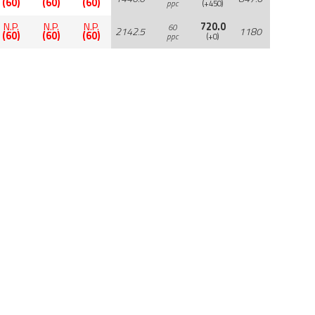
(60)
(60)
(60)
ppc
(+450)
N.P.
N.P.
N.P.
720.0
60
2142.5
1180
(60)
(60)
(60)
ppc
(+0)