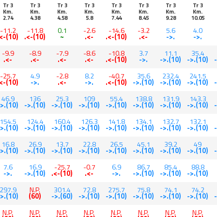
Tr 3
Tr 3
Tr 3
Tr 3
Tr 3
Tr 3
Tr 3
Tr 3
Km.
Km.
Km.
Km.
Km.
Km.
Km.
Km.
2.74
4.38
4.58
5.8
7.44
8.45
9.28
10.05
-11.2
-11.8
0.1
-2.6
-14.6
-3.2
5.6
4.0
.<-(10)
.<-(10)
~
.<-
.<-(10)
.<-
->.
->.
-9.9
-8.9
-7.9
-8.6
-10.8
3.7
11.1
35.4
.<-
.<-
.<-
.<-
.<-(10)
->.
->.(10)
->.(10)
-25.7
4.9
-2.8
8.2
-40.7
35.6
232.4
241.5
.<-(10)
->.
.<-
->.
.<-(10)
->.(10)
->.(10)
->.(10)
46.9
136
25.3
109
55.4
138.8
131.9
143.3
->.(10)
->.(10)
->.(10)
->.(10)
->.(10)
->.(10)
->.(10)
->.(10)
154.5
124.4
160.4
126.3
141.8
134.1
132.7
132.1
->.(10)
->.(10)
->.(10)
->.(10)
->.(10)
->.(10)
->.(10)
->.(10)
16.8
26.9
13.7
22.8
26.5
45.1
39.2
49
->.(10)
->.(10)
->.(10)
->.(10)
->.(10)
->.(10)
->.(10)
->.(10)
7.6
16.9
-25.7
-0.7
6.9
86.7
85.4
88.8
->.
->.(10)
.<-(10)
.<-
->.
->.(10)
->.(10)
->.(10)
297.9
N.P.
301.4
72.8
275.7
75.8
74.1
74.2
->.(10)
(60)
->.(60)
->.(10)
->.(10)
->.(10)
->.(10)
->.(10)
N.P.
N.P.
N.P.
N.P.
N.P.
N.P.
N.P.
N.P.