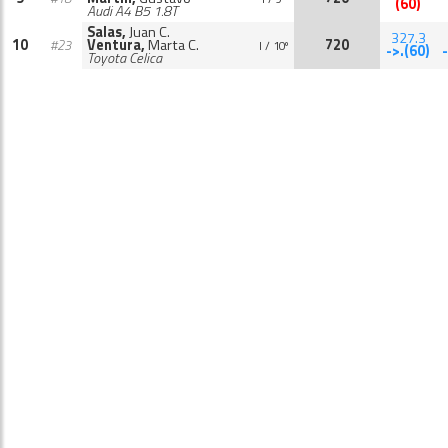
(60)
Audi A4 B5 1.8T
Salas,
Juan C.
327.3
10
Ventura,
Marta C.
720
#23
I / 10º
->.(60)
Toyota Celica