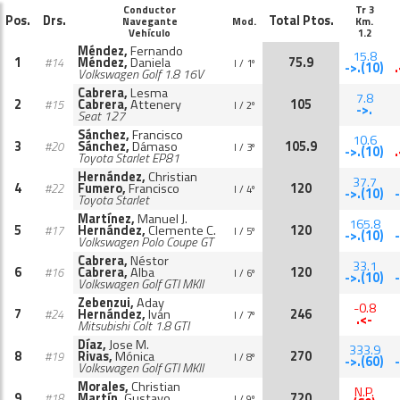
Conductor
Tr 3
Pos.
Drs.
Total Ptos.
Navegante
Mod.
Km.
Vehículo
1.2
Méndez,
Fernando
15.8
1
Méndez,
Daniela
75.9
#14
I / 1º
->.(10)
Volkswagen Golf 1.8 16V
Cabrera,
Lesma
7.8
2
Cabrera,
Attenery
105
#15
I / 2º
->.
Seat 127
Sánchez,
Francisco
10.6
3
Sánchez,
Dámaso
105.9
#20
I / 3º
->.(10)
Toyota Starlet EP81
Hernández,
Christian
37.7
4
Fumero,
Francisco
120
#22
I / 4º
->.(10)
Toyota Starlet
Martínez,
Manuel J.
165.8
5
Hernández,
Clemente C.
120
#17
I / 5º
->.(10)
Volkswagen Polo Coupe GT
Cabrera,
Néstor
33.1
6
Cabrera,
Alba
120
#16
I / 6º
->.(10)
Volkswagen Golf GTI MKII
Zebenzui,
Aday
-0.8
7
Hernández,
Iván
246
#24
I / 7º
.<-
Mitsubishi Colt 1.8 GTI
Díaz,
Jose M.
333.9
8
Rivas,
Mónica
270
#19
I / 8º
->.(60)
Volkswagen Golf GTI MKII
Morales,
Christian
N.P.
9
Martín,
Gustavo
720
#18
I / 9º