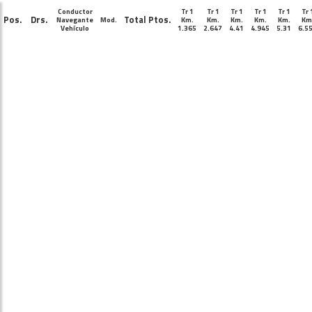
Conductor
Tr 1
Tr 1
Tr 1
Tr 1
Tr 1
Tr 
Pos.
Drs.
Total Ptos.
Navegante
Mod.
Km.
Km.
Km.
Km.
Km.
Km
Vehículo
1.365
2.647
4.41
4.945
5.31
6.5