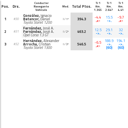
Conductor
Tr 1
Tr 1
Tr 1
Pos.
Drs.
Total Ptos.
Navegante
Mod.
Km.
Km.
Km.
Vehículo
1.365
2.647
4.41
González,
Ignacio
-4.4
15.5
-9.7
1
Betancor,
Daniel
394.3
#30
I / 1º
.<-
->.
.<-
Toyota Starlet 1200
Fernández,
José A.
12.5
29.1
32
2
Fernández,
José A.
463.2
#31
I / 2º
->.
->.
->.
Opel Corsa 1.3 GT
Hernández,
Alexander
188.9
194.1
-6.5
3
Arrocha,
Cristian
546.5
->.
->.
#32
I / 3º
.<-
Toyota Starlet 1300
(60)
(60)