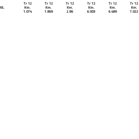
Tr 12
Tr 12
Tr 12
Tr 12
Tr 12
Tr 12
os.
Km.
Km.
Km.
Km.
Km.
Km.
1.074
1.869
2.86
6.003
6.489
7.022