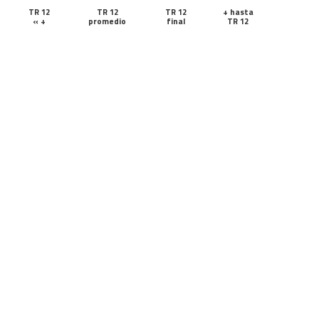
TR 12
TR 12
TR 12
+ hasta
« +
promedio
final
TR 12