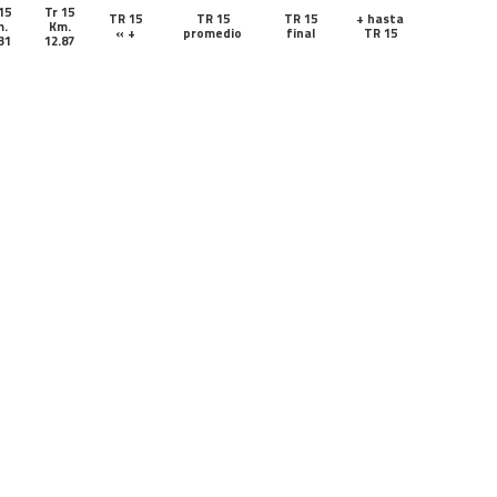
15
Tr 15
TR 15
TR 15
TR 15
+ hasta
.
Km.
« +
promedio
final
TR 15
31
12.87