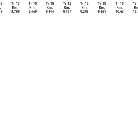
15
Tr 15
Tr 15
Tr 15
Tr 15
Tr 15
Tr 15
Tr 15
Tr 
.
Km.
Km.
Km.
Km.
Km.
Km.
Km.
Km
26
3.768
5.445
6.144
6.734
8.202
8.951
10.43
12.