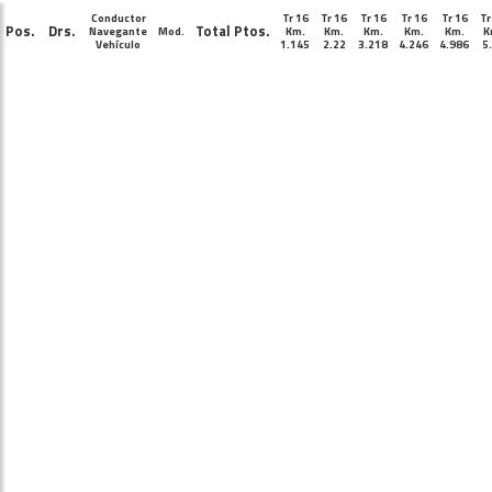
Conductor
Tr 16
Tr 16
Tr 16
Tr 16
Tr 16
Tr
Pos.
Drs.
Total Ptos.
Navegante
Mod.
Km.
Km.
Km.
Km.
Km.
K
Vehículo
1.145
2.22
3.218
4.246
4.986
5