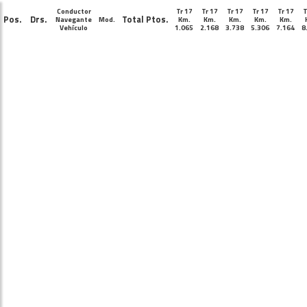
Conductor
Tr 17
Tr 17
Tr 17
Tr 17
Tr 17
T
Pos.
Drs.
Total Ptos.
Navegante
Mod.
Km.
Km.
Km.
Km.
Km.
Vehículo
1.065
2.168
3.738
5.306
7.164
8