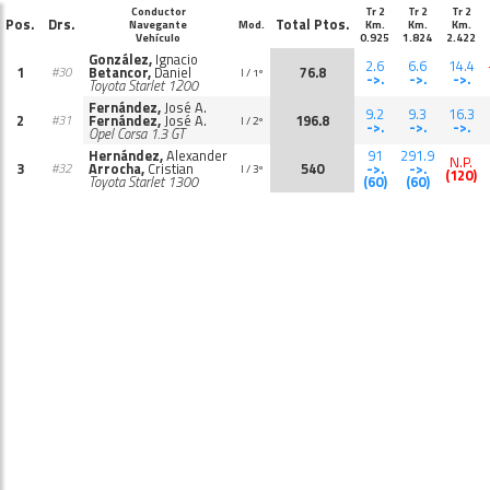
Conductor
Tr 2
Tr 2
Tr 2
Pos.
Drs.
Total Ptos.
Navegante
Mod.
Km.
Km.
Km.
Vehículo
0.925
1.824
2.422
González,
Ignacio
2.6
6.6
14.4
1
Betancor,
Daniel
76.8
#30
I / 1º
->.
->.
->.
Toyota Starlet 1200
Fernández,
José A.
9.2
9.3
16.3
2
Fernández,
José A.
196.8
#31
I / 2º
->.
->.
->.
Opel Corsa 1.3 GT
Hernández,
Alexander
91
291.9
N.P.
3
Arrocha,
Cristian
540
->.
->.
#32
I / 3º
(120)
Toyota Starlet 1300
(60)
(60)